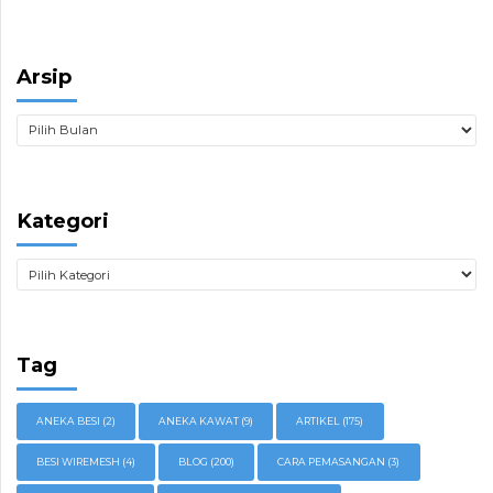
Arsip
Kategori
Tag
ANEKA BESI
(2)
ANEKA KAWAT
(9)
ARTIKEL
(175)
BESI WIREMESH
(4)
BLOG
(200)
CARA PEMASANGAN
(3)