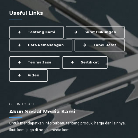
Useful Links
Tentang Kami
Surat Dukungan
Cara Pemasangan
Tabel Berat
Terima Jasa
Sertifikat
Video
GET IN TOUCH
Akun Sosial Media Kami
Untuk mendapatkan info terbaru tentang produk, harga dan lainnya,
Ikuti kami juga di sosial media kami.