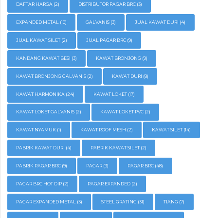
DAFTAR HARGA
(2)
DISTRIBUTOR PAGAR BRC
(3)
EXPANDED METAL
(10)
GALVANIS
(3)
JUAL KAWAT DURI
(4)
JUAL KAWAT SILET
(2)
JUAL PAGAR BRC
(9)
KANDANG KAWAT BESI
(3)
KAWAT BRONJONG
(9)
KAWAT BRONJONG GALVANIS
(2)
KAWAT DURI
(8)
KAWAT HARMONIKA
(24)
KAWAT LOKET
(17)
KAWAT LOKET GALVANIS
(2)
KAWAT LOKET PVC
(2)
KAWAT NYAMUK
(1)
KAWAT ROOF MESH
(2)
KAWAT SILET
(14)
PABRIK KAWAT DURI
(4)
PABRIK KAWAT SILET
(2)
PABRIK PAGAR BRC
(9)
PAGAR
(3)
PAGAR BRC
(48)
PAGAR BRC HOT DIP
(2)
PAGAR EXPANDED
(2)
PAGAR EXPANDED METAL
(3)
STEEL GRATING
(31)
TIANG
(7)