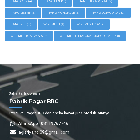
TIANG CCTV
(4)
TIANG FIBER
(1)
TIANG HEXAGONAL
(2)
TIANG LISTRIK
(5)
TIANG MONOPOLE
(2)
TIANG OCTAGONAL
(2)
TIANG PJU
(16)
WIREMESH
(4)
WIREMESH COR
(3)
WIREMESH GALVANIS
(2)
WIREMESH TERMURAH JABODETABEK
(1)
Jakarta, Indonesia.
Pabrik Pagar BRC
Produksi Pagar BRC dan aneka kawat juga produk lainnya.
WhatsApp : 08119767746
agisriyandi09@gmail.com