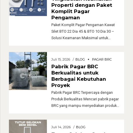
Properti dengan Paket
Komplit Pagar
Pengaman
Paket Komplit Pagar Pengaman Kawat
Silet BTO 22 Dia 45 & BTO 10 Dia 30 –
Solusi Keamanan Maksimal untuk
Berbagai Area Keamanan merupakan
salah satu aspek terpenting dalam
melindungi aset, bangunan, maupun
Juli 15, 2026
BLOG
PAGAR BRC
area industri. Salah satu solusi yang
Pabrik Pagar BRC
banyak digunakan untuk meningkatkan
Berkualitas untuk
sistem keamanan adalah Paket Komplit
Berbagai Kebutuhan
Pagar Pengaman Kawat Silet BTO 22
Proyek
Diameter […]
Pabrik Pagar BRC Terpercaya dengan
Produk Berkualitas Mencari pabrik pagar
BRC yang mampu menyediakan produk
berkualitas tinggi menjadi langkah
penting dalam keberhasilan sebuah
proyek. Pagar BRC merupakan salah
Juli 14, 2026
BLOG
satu jenis pagar baja yang telah melalui