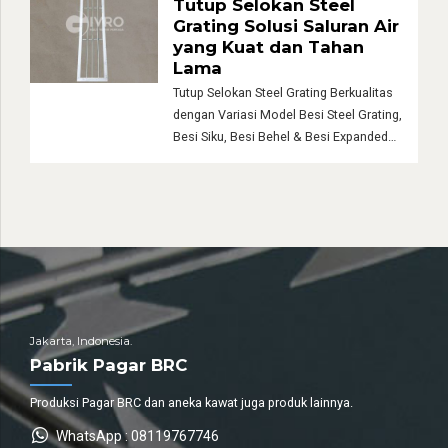
Tutup Selokan Steel
proses galvanisasi sehingga memiliki
Grating Solusi Saluran Air
ketahanan terhadap karat, cuaca
yang Kuat dan Tahan
ekstrem, dan penggunaan dalam jangka
Lama
waktu yang lama. Sebagai pabrik pagar
Tutup Selokan Steel Grating Berkualitas
BRC, […]
dengan Variasi Model Besi Steel Grating,
Besi Siku, Besi Behel & Besi Expanded
Metal Tutup selokan steel grating
merupakan salah satu komponen
penting dalam sistem drainase modern.
Produk ini berfungsi sebagai penutup
saluran air agar tetap aman dilalui
kendaraan maupun pejalan kaki
sekaligus menjaga aliran air tetap lancar.
Dibandingkan menggunakan […]
Jakarta, Indonesia.
Pabrik Pagar BRC
Produksi Pagar BRC dan aneka kawat juga produk lainnya.
WhatsApp : 08119767746