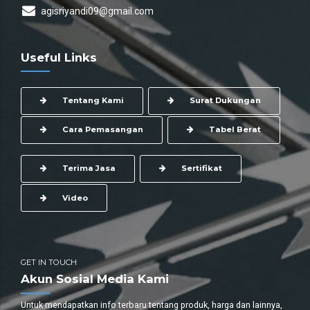
agisriyandi09@gmail.com
Useful Links
Tentang Kami
Surat Dukungan
Cara Pemasangan
Tabel Berat
Terima Jasa
Sertifikat
Video
GET IN TOUCH
Akun Sosial Media Kami
Untuk mendapatkan info terbaru tentang produk, harga dan lainnya,