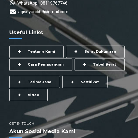
WhatsApp : 08119767746
agisriyandi09@gmail.com
Useful Links
Tentang Kami
Surat Dukungan
Cara Pemasangan
Tabel Berat
Terima Jasa
Sertifikat
Video
GET IN TOUCH
Akun Sosial Media Kami