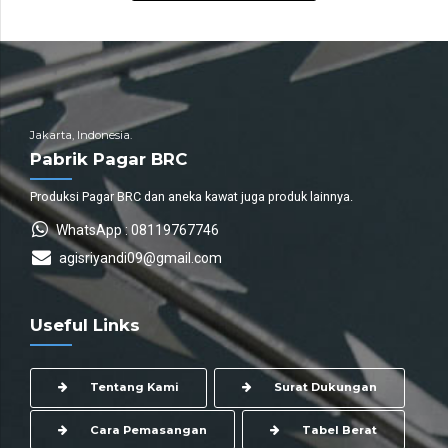
Jakarta, Indonesia.
Pabrik Pagar BRC
Produksi Pagar BRC dan aneka kawat juga produk lainnya.
WhatsApp : 08119767746
agisriyandi09@gmail.com
Useful Links
Tentang Kami
Surat Dukungan
Cara Pemasangan
Tabel Berat