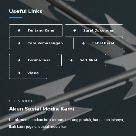
Useful Links
Tentang Kami
Surat Dukungan
Cara Pemasangan
Tabel Berat
Terima Jasa
Sertifikat
Video
GET IN TOUCH
Akun Sosial Media Kami
Untuk mendapatkan info terbaru tentang produk, harga dan lainnya,
Ikuti kami juga di sosial media kami.