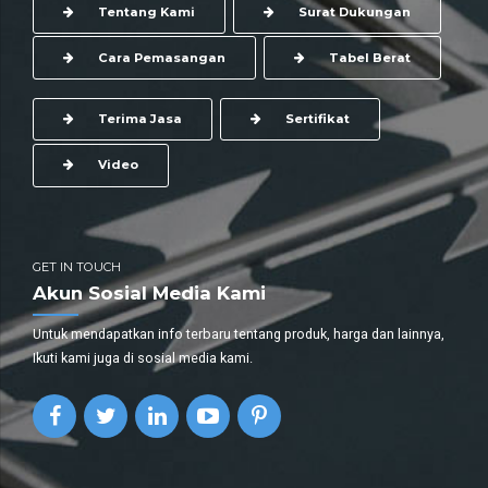
Tentang Kami
Surat Dukungan
Cara Pemasangan
Tabel Berat
Terima Jasa
Sertifikat
Video
GET IN TOUCH
Akun Sosial Media Kami
Untuk mendapatkan info terbaru tentang produk, harga dan lainnya,
Ikuti kami juga di sosial media kami.