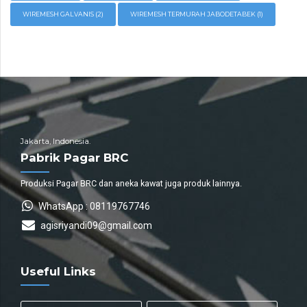
WIREMESH GALVANIS
(2)
WIREMESH TERMURAH JABODETABEK
(1)
Jakarta, Indonesia.
Pabrik Pagar BRC
Produksi Pagar BRC dan aneka kawat juga produk lainnya.
WhatsApp : 08119767746
agisriyandi09@gmail.com
Useful Links