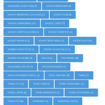
KANDANG KAWAT BESI
(3)
KAWAT BRONJONG
(9)
KAWAT BRONJONG GALVANIS
(2)
KAWAT DURI
(8)
KAWAT HARMONIKA
(24)
KAWAT LOKET
(17)
KAWAT LOKET GALVANIS
(2)
KAWAT LOKET PVC
(2)
KAWAT NYAMUK
(1)
KAWAT ROOF MESH
(2)
KAWAT SILET
(14)
PABRIK KAWAT DURI
(4)
PABRIK KAWAT SILET
(2)
PABRIK PAGAR BRC
(9)
PAGAR
(3)
PAGAR BRC
(48)
PAGAR BRC HOT DIP
(2)
PAGAR EXPANDED
(2)
PAGAR EXPANDED METAL
(3)
STEEL GRATING
(31)
TIANG
(7)
TIANG CCTV
(4)
TIANG FIBER
(1)
TIANG HEXAGONAL
(2)
TIANG LISTRIK
(5)
TIANG MONOPOLE
(2)
TIANG OCTAGONAL
(2)
TIANG PJU
(16)
WIREMESH
(4)
WIREMESH COR
(3)