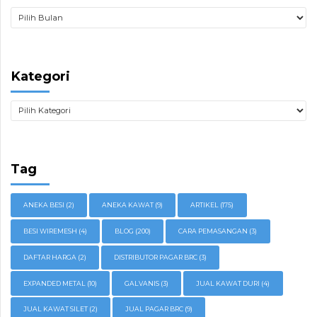
Kategori
Tag
ANEKA BESI
(2)
ANEKA KAWAT
(9)
ARTIKEL
(175)
BESI WIREMESH
(4)
BLOG
(200)
CARA PEMASANGAN
(3)
DAFTAR HARGA
(2)
DISTRIBUTOR PAGAR BRC
(3)
EXPANDED METAL
(10)
GALVANIS
(3)
JUAL KAWAT DURI
(4)
JUAL KAWAT SILET
(2)
JUAL PAGAR BRC
(9)