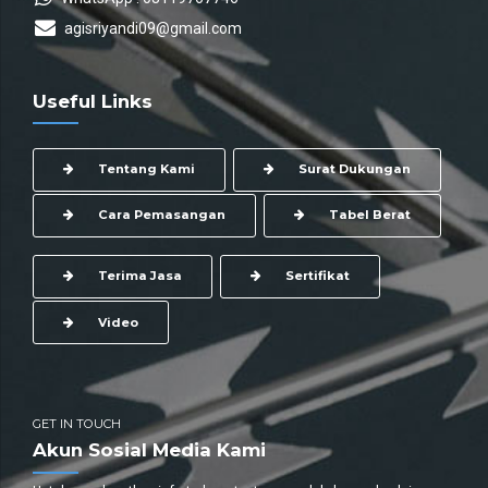
agisriyandi09@gmail.com
Useful Links
Tentang Kami
Surat Dukungan
Cara Pemasangan
Tabel Berat
Terima Jasa
Sertifikat
Video
GET IN TOUCH
Akun Sosial Media Kami