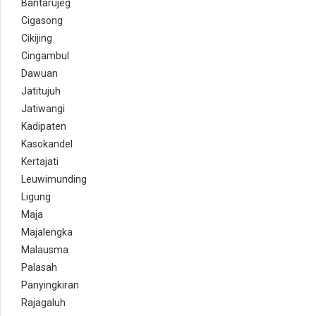
Bantarujeg
Cigasong
Cikijing
Cingambul
Dawuan
Jatitujuh
Jatiwangi
Kadipaten
Kasokandel
Kertajati
Leuwimunding
Ligung
Maja
Majalengka
Malausma
Palasah
Panyingkiran
Rajagaluh