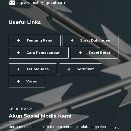
agisriyandi09@gmail.com
Useful Links
Tentang Kami
Surat Dukungan
Cara Pemasangan
Tabel Berat
Terima Jasa
Sertifikat
Video
GET IN TOUCH
Akun Sosial Media Kami
Untuk mendapatkan info terbaru tentang produk, harga dan lainnya,