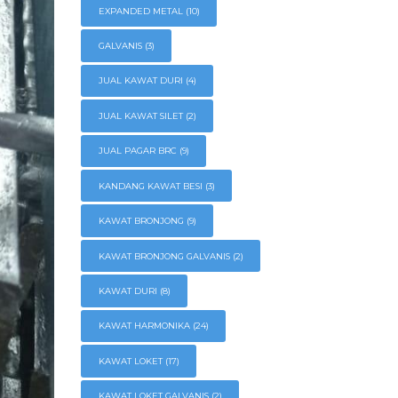
EXPANDED METAL
(10)
GALVANIS
(3)
JUAL KAWAT DURI
(4)
JUAL KAWAT SILET
(2)
JUAL PAGAR BRC
(9)
KANDANG KAWAT BESI
(3)
KAWAT BRONJONG
(9)
KAWAT BRONJONG GALVANIS
(2)
KAWAT DURI
(8)
KAWAT HARMONIKA
(24)
KAWAT LOKET
(17)
KAWAT LOKET GALVANIS
(2)