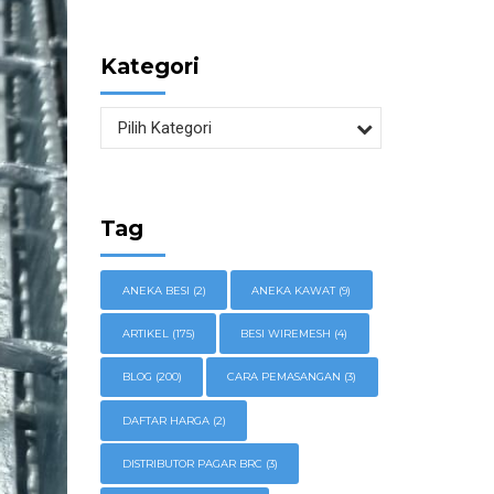
Kategori
Pilih Kategori
Tag
ANEKA BESI
(2)
ANEKA KAWAT
(9)
ARTIKEL
(175)
BESI WIREMESH
(4)
BLOG
(200)
CARA PEMASANGAN
(3)
DAFTAR HARGA
(2)
DISTRIBUTOR PAGAR BRC
(3)