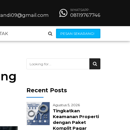
WHATSAPP :
iyandi09@gmail.com
08119767746
TAK
PESAN SEKARANG!
Steel Grating
ing
Besi Beton
Recent Posts
Wiremesh
Agustus 5, 2026
 Bendrat
Jilumesh Expanded Metal
Tingkatkan
Keamanan Properti
dengan Paket
ong
Kerangkeng AC
Komplit Pagar