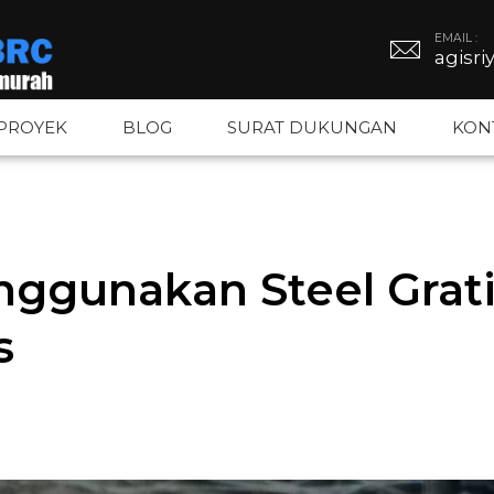
EMAIL :
agisr
PROYEK
BLOG
SURAT DUKUNGAN
KON
BRC
Tiang PJU
Kawat Duri
ggunakan Steel Grat
BRC
Tiang Hexagonal
Kawat Silet
s
gar BRC
Tiang Octagonal
Kawat Loket
Tiang Monopole
Kawat BWG –
Tiang Listrik
Kawat Bronj