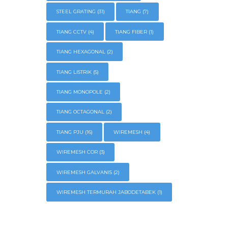
STEEL GRATING
(31)
TIANG
(7)
TIANG CCTV
(4)
TIANG FIBER
(1)
TIANG HEXAGONAL
(2)
TIANG LISTRIK
(5)
TIANG MONOPOLE
(2)
TIANG OCTAGONAL
(2)
TIANG PJU
(16)
WIREMESH
(4)
WIREMESH COR
(3)
WIREMESH GALVANIS
(2)
WIREMESH TERMURAH JABODETABEK
(1)