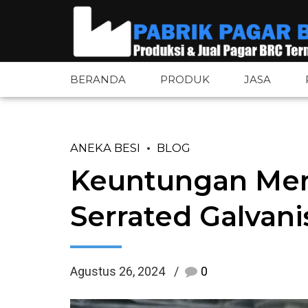
BERANDA
PRODUK
JASA
ANEKA BESI
BLOG
Pagar BRC
Pintu Pagar 
Keuntungan Men
Pagar BRC Bandara
Tiang Pagar 
Serrated Galvani
Pagar Tower BTS
Aksesoris Pa
Pagar Wiremesh
Plat Besi
Agustus 26, 2024
0
Pagar Wiremesh Bandara
Plat Bordes