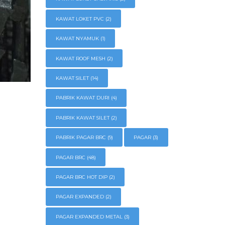
KAWAT LOKET PVC
(2)
KAWAT NYAMUK
(1)
KAWAT ROOF MESH
(2)
KAWAT SILET
(14)
PABRIK KAWAT DURI
(4)
PABRIK KAWAT SILET
(2)
PABRIK PAGAR BRC
(9)
PAGAR
(3)
PAGAR BRC
(48)
PAGAR BRC HOT DIP
(2)
PAGAR EXPANDED
(2)
PAGAR EXPANDED METAL
(3)