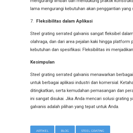
mengurangi limbah dan mendukung praktik konstruksi 
lama mengurangi kebutuhan akan penggantian yang ser
Fleksibilitas dalam Aplikasi
Steel grating serrated galvanis sangat fleksibel dala
olahraga, dan dari area pejalan kaki hingga platform
kebutuhan dan spesifikasi. Fleksibilitas ini menjadik
Kesimpulan
Steel grating serrated galvanis menawarkan berbag
untuk berbagai aplikasi industri dan komersial. Ket
ditingkatkan, serta kemudahan pemasangan dan pe
ini sangat disukai. Jika Anda mencari solusi grating 
galvanis adalah pilihan yang tepat untuk Anda.
ARTIKEL
BLOG
STEEL GRATING