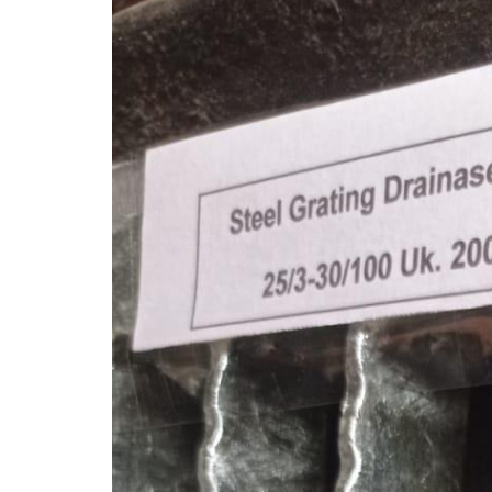
Pagar Harmonika
Pipa Galvanis
Pagar Harmonika Bandara