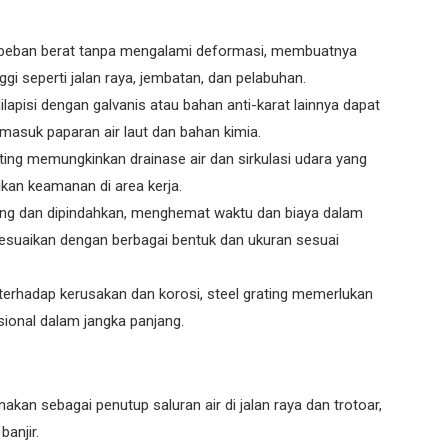
beban berat tanpa mengalami deformasi, membuatnya
nggi seperti jalan raya, jembatan, dan pelabuhan.
ilapisi dengan galvanis atau bahan anti-karat lainnya dapat
rmasuk paparan air laut dan bahan kimia.
ating memungkinkan drainase air dan sirkulasi udara yang
kan keamanan di area kerja.
ang dan dipindahkan, menghemat waktu dan biaya dalam
disesuaikan dengan berbagai bentuk dan ukuran sesuai
terhadap kerusakan dan korosi, steel grating memerlukan
ional dalam jangka panjang.
nakan sebagai penutup saluran air di jalan raya dan trotoar,
anjir.