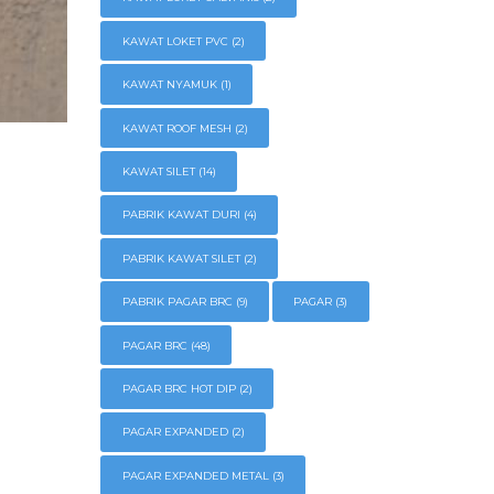
KAWAT LOKET PVC
(2)
KAWAT NYAMUK
(1)
KAWAT ROOF MESH
(2)
KAWAT SILET
(14)
PABRIK KAWAT DURI
(4)
PABRIK KAWAT SILET
(2)
PABRIK PAGAR BRC
(9)
PAGAR
(3)
PAGAR BRC
(48)
PAGAR BRC HOT DIP
(2)
PAGAR EXPANDED
(2)
PAGAR EXPANDED METAL
(3)