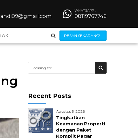
WHATSAPP :
iyandi09@gmail.com
08119767746
TAK
PESAN SEKARANG!
Steel Grating
ing
Besi Beton
Recent Posts
Wiremesh
Agustus 5, 2026
 Bendrat
Jilumesh Expanded Metal
Tingkatkan
Keamanan Properti
dengan Paket
ong
Kerangkeng AC
Komplit Pagar