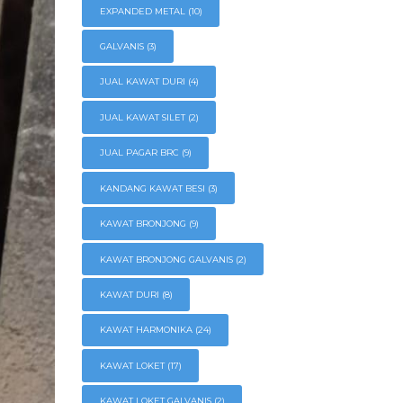
EXPANDED METAL
(10)
GALVANIS
(3)
JUAL KAWAT DURI
(4)
JUAL KAWAT SILET
(2)
JUAL PAGAR BRC
(9)
KANDANG KAWAT BESI
(3)
KAWAT BRONJONG
(9)
KAWAT BRONJONG GALVANIS
(2)
KAWAT DURI
(8)
KAWAT HARMONIKA
(24)
KAWAT LOKET
(17)
KAWAT LOKET GALVANIS
(2)