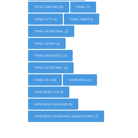
STEEL GRATING
(31)
TIANG
(7)
TIANG CCTV
(4)
TIANG FIBER
(1)
TIANG HEXAGONAL
(2)
TIANG LISTRIK
(5)
TIANG MONOPOLE
(2)
TIANG OCTAGONAL
(2)
TIANG PJU
(16)
WIREMESH
(4)
WIREMESH COR
(3)
WIREMESH GALVANIS
(2)
WIREMESH TERMURAH JABODETABEK
(1)