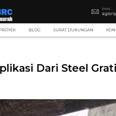
EMAIL :
agisr
PROYEK
BLOG
SURAT DUKUNGAN
KON
BRC
Tiang PJU
Kawat Duri
likasi Dari Steel Grat
BRC
Tiang Hexagonal
Kawat Silet
gar BRC
Tiang Octagonal
Kawat Loket
Tiang Monopole
Kawat BWG –
Tiang Listrik
Kawat Bronj