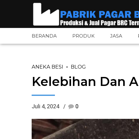
BERANDA
PRODUK
JASA
ANEKA BESI
BLOG
Pagar BRC
Pintu Pagar 
Kelebihan Dan Ap
Pagar BRC Bandara
Tiang Pagar 
Pagar Tower BTS
Aksesoris Pa
Juli 4, 2024
0
Pagar Wiremesh
Plat Besi
Pagar Wiremesh Bandara
Plat Bordes