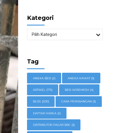
Kategori
Pilih Kategori
Tag
ANEKA BESI
(2)
ANEKA KAWAT
(9)
ARTIKEL
(175)
BESI WIREMESH
(4)
BLOG
(200)
CARA PEMASANGAN
(3)
DAFTAR HARGA
(2)
DISTRIBUTOR PAGAR BRC
(3)