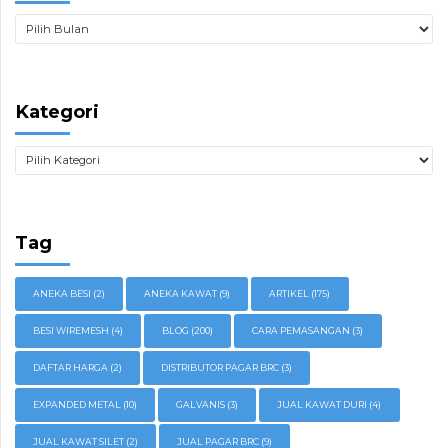
Kategori
Tag
ANEKA BESI
(2)
ANEKA KAWAT
(9)
ARTIKEL
(175)
BESI WIREMESH
(4)
BLOG
(200)
CARA PEMASANGAN
(3)
DAFTAR HARGA
(2)
DISTRIBUTOR PAGAR BRC
(3)
EXPANDED METAL
(10)
GALVANIS
(3)
JUAL KAWAT DURI
(4)
JUAL KAWAT SILET
(2)
JUAL PAGAR BRC
(9)