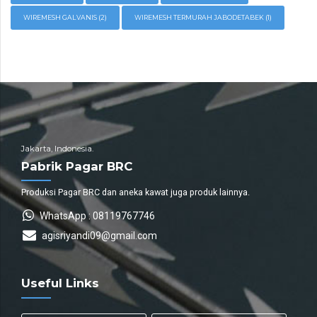
WIREMESH GALVANIS
(2)
WIREMESH TERMURAH JABODETABEK
(1)
Jakarta, Indonesia.
Pabrik Pagar BRC
Produksi Pagar BRC dan aneka kawat juga produk lainnya.
WhatsApp : 08119767746
agisriyandi09@gmail.com
Useful Links