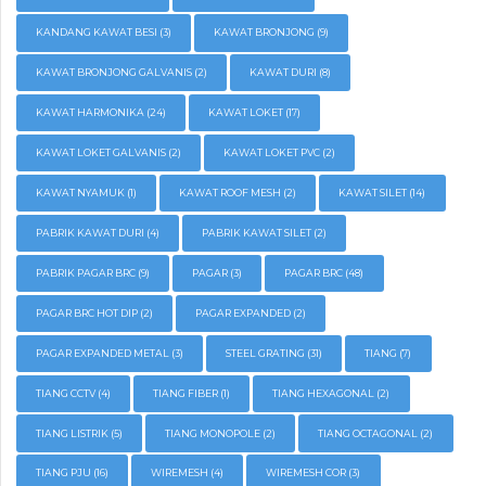
KANDANG KAWAT BESI
(3)
KAWAT BRONJONG
(9)
KAWAT BRONJONG GALVANIS
(2)
KAWAT DURI
(8)
KAWAT HARMONIKA
(24)
KAWAT LOKET
(17)
KAWAT LOKET GALVANIS
(2)
KAWAT LOKET PVC
(2)
KAWAT NYAMUK
(1)
KAWAT ROOF MESH
(2)
KAWAT SILET
(14)
PABRIK KAWAT DURI
(4)
PABRIK KAWAT SILET
(2)
PABRIK PAGAR BRC
(9)
PAGAR
(3)
PAGAR BRC
(48)
PAGAR BRC HOT DIP
(2)
PAGAR EXPANDED
(2)
PAGAR EXPANDED METAL
(3)
STEEL GRATING
(31)
TIANG
(7)
TIANG CCTV
(4)
TIANG FIBER
(1)
TIANG HEXAGONAL
(2)
TIANG LISTRIK
(5)
TIANG MONOPOLE
(2)
TIANG OCTAGONAL
(2)
TIANG PJU
(16)
WIREMESH
(4)
WIREMESH COR
(3)