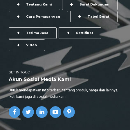
Tentang Kami
Surat Dukungan
Cara Pemasangan
Tabel Berat
Terima Jasa
Sertifikat
Video
GET IN TOUCH
Akun Sosial Media Kami
Untuk mendapatkan info terbaru tentang produk, harga dan lainnya,
Ikuti kami juga di sosial media kami.