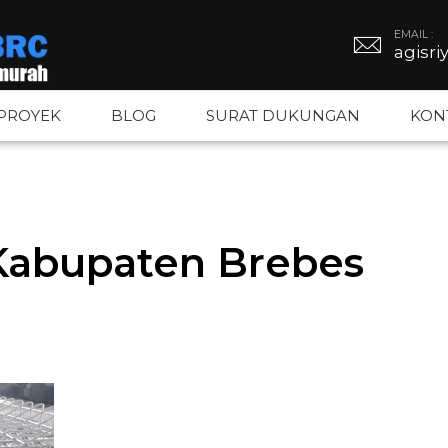
EMAIL :
agisr
PROYEK
BLOG
SURAT DUKUNGAN
KON
BRC
Tiang PJU
Kawat Duri
Kabupaten Brebes
BRC
Tiang Hexagonal
Kawat Silet
gar BRC
Tiang Octagonal
Kawat Loket
Tiang Monopole
Kawat BWG –
Tiang Listrik
Kawat Bronj