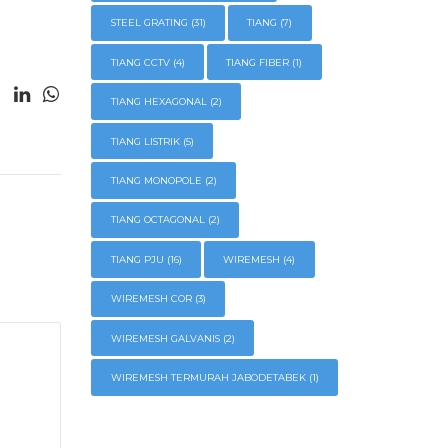
STEEL GRATING
(31)
TIANG
(7)
TIANG CCTV
(4)
TIANG FIBER
(1)
TIANG HEXAGONAL
(2)
TIANG LISTRIK
(5)
TIANG MONOPOLE
(2)
TIANG OCTAGONAL
(2)
TIANG PJU
(16)
WIREMESH
(4)
WIREMESH COR
(3)
WIREMESH GALVANIS
(2)
WIREMESH TERMURAH JABODETABEK
(1)