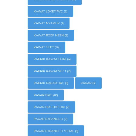
KAWAT LOKET PVC
(2)
KAWAT NYAMUK
(1)
KAWAT ROOF MESH
(2)
KAWAT SILET
(14)
PABRIK KAWAT DURI
(4)
PABRIK KAWAT SILET
(2)
PABRIK PAGAR BRC
(9)
PAGAR
(3)
PAGAR BRC
(48)
PAGAR BRC HOT DIP
(2)
PAGAR EXPANDED
(2)
PAGAR EXPANDED METAL
(3)