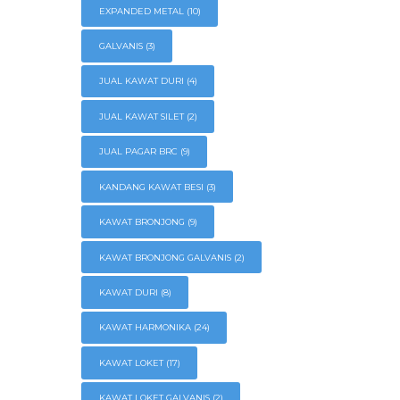
EXPANDED METAL
(10)
GALVANIS
(3)
JUAL KAWAT DURI
(4)
JUAL KAWAT SILET
(2)
JUAL PAGAR BRC
(9)
KANDANG KAWAT BESI
(3)
KAWAT BRONJONG
(9)
KAWAT BRONJONG GALVANIS
(2)
KAWAT DURI
(8)
KAWAT HARMONIKA
(24)
KAWAT LOKET
(17)
KAWAT LOKET GALVANIS
(2)