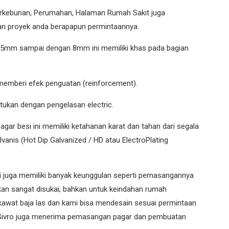
erkebunan, Perumahan, Halaman Rumah Sakit juga
an proyek anda berapapun permintaannya.
r 5mm sampai dengan 8mm ini memiliki khas pada bagian
memberi efek penguatan (reinforcement).
tukan dengan pengelasan electric.
ar besi ini memiliki ketahanan karat dan tahan dari segala
lvanis (Hot Dip Galvanized / HD atau ElectroPlating
ini juga memiliki banyak keunggulan seperti pemasangannya
ikan sangat disukai, bahkan untuk keindahan rumah
ng kawat baja las dan kami bisa mendesain sesuai permintaan
a. Givro juga menerima pemasangan pagar dan pembuatan