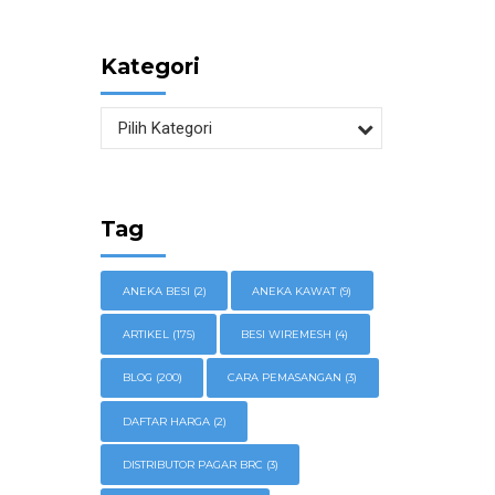
Kategori
Pilih Kategori
Tag
ANEKA BESI
(2)
ANEKA KAWAT
(9)
ARTIKEL
(175)
BESI WIREMESH
(4)
BLOG
(200)
CARA PEMASANGAN
(3)
DAFTAR HARGA
(2)
DISTRIBUTOR PAGAR BRC
(3)