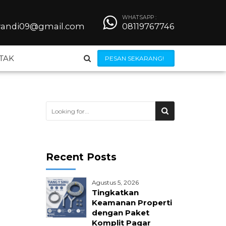
WHATSAPP :
iyandi09@gmail.com
08119767746
TAK
PESAN SEKARANG!
Steel Grating
Besi Beton
Recent Posts
Wiremesh
Agustus 5, 2026
 Bendrat
Jilumesh Expanded Metal
Tingkatkan
Keamanan Properti
dengan Paket
ong
Kerangkeng AC
Komplit Pagar