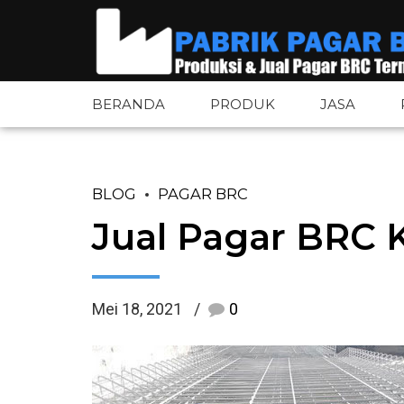
BERANDA
PRODUK
JASA
BLOG
PAGAR BRC
Pagar BRC
Pintu Pagar 
Jual Pagar BRC 
Pagar BRC Bandara
Tiang Pagar 
Pagar Tower BTS
Aksesoris Pa
Mei 18, 2021
0
Pagar Wiremesh
Plat Besi
Pagar Wiremesh Bandara
Plat Bordes