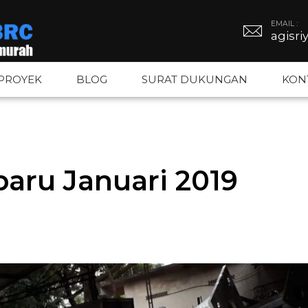
EMAIL :
agisr
PROYEK
BLOG
SURAT DUKUNGAN
KON
BRC
Tiang PJU
Kawat Duri
aru Januari 2019
BRC
Tiang Hexagonal
Kawat Silet
gar BRC
Tiang Octagonal
Kawat Loket
Tiang Monopole
Kawat BWG –
Tiang Listrik
Kawat Bronj