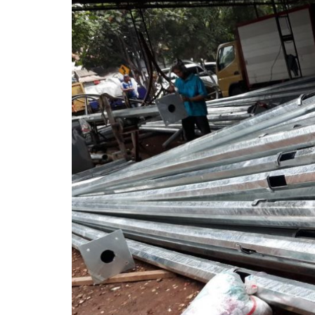
Pagar Harmonika
Pipa Galvanis
Pagar Harmonika Bandara