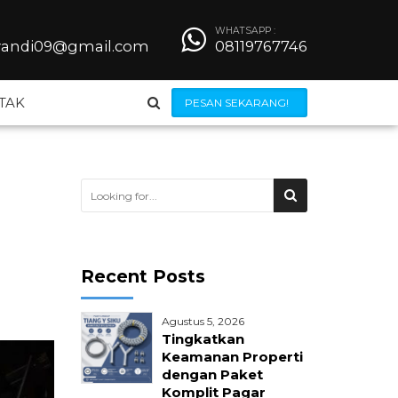
WHATSAPP :
iyandi09@gmail.com
08119767746
TAK
PESAN SEKARANG!
Steel Grating
Besi Beton
Recent Posts
Wiremesh
Agustus 5, 2026
 Bendrat
Jilumesh Expanded Metal
Tingkatkan
Keamanan Properti
dengan Paket
ong
Kerangkeng AC
Komplit Pagar