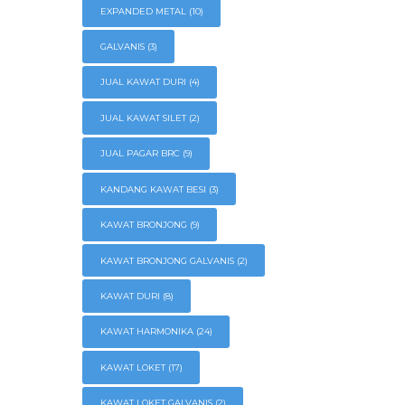
EXPANDED METAL
(10)
GALVANIS
(3)
JUAL KAWAT DURI
(4)
JUAL KAWAT SILET
(2)
JUAL PAGAR BRC
(9)
KANDANG KAWAT BESI
(3)
KAWAT BRONJONG
(9)
KAWAT BRONJONG GALVANIS
(2)
KAWAT DURI
(8)
KAWAT HARMONIKA
(24)
KAWAT LOKET
(17)
KAWAT LOKET GALVANIS
(2)