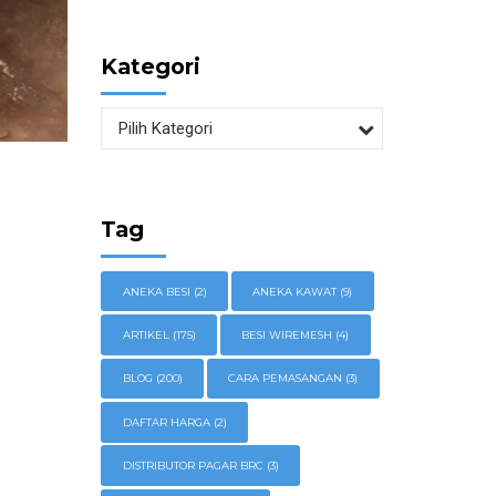
Kategori
Pilih Kategori
Tag
ANEKA BESI
(2)
ANEKA KAWAT
(9)
ARTIKEL
(175)
BESI WIREMESH
(4)
BLOG
(200)
CARA PEMASANGAN
(3)
DAFTAR HARGA
(2)
DISTRIBUTOR PAGAR BRC
(3)