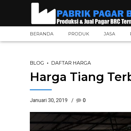
BERANDA
PRODUK
JASA
BLOG
DAFTAR HARGA
Pagar BRC
Pintu Pagar 
Harga Tiang Terb
Pagar BRC Bandara
Tiang Pagar 
Pagar Tower BTS
Aksesoris Pa
Januari 30, 2019
0
Pagar Wiremesh
Plat Besi
Pagar Wiremesh Bandara
Plat Bordes