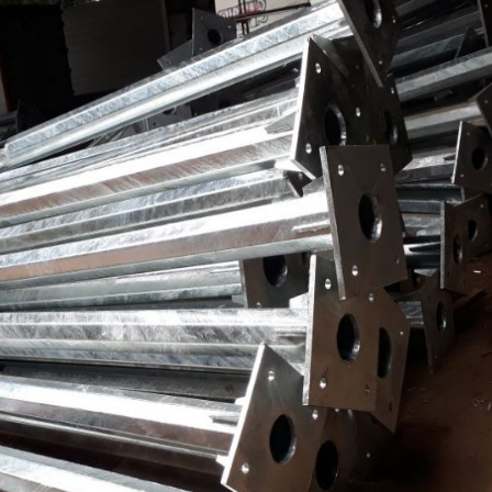
Tiang Telkom
Kawat Harmo
Tiang CCTV