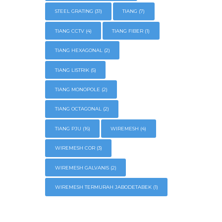
STEEL GRATING
(31)
TIANG
(7)
TIANG CCTV
(4)
TIANG FIBER
(1)
TIANG HEXAGONAL
(2)
TIANG LISTRIK
(5)
TIANG MONOPOLE
(2)
TIANG OCTAGONAL
(2)
TIANG PJU
(16)
WIREMESH
(4)
WIREMESH COR
(3)
WIREMESH GALVANIS
(2)
WIREMESH TERMURAH JABODETABEK
(1)