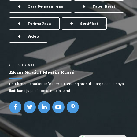
Cara Pemasangan
Tabel Berat
Terima Jasa
Sertifikat
Video
GET IN TOUCH
Akun Sosial Media Kami
Untuk mendapatkan info terbaru tentang produk, harga dan lainnya,
Ikuti kami juga di sosial media kami.