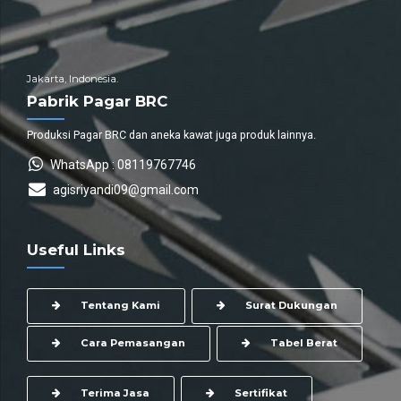
Jakarta, Indonesia.
Pabrik Pagar BRC
Produksi Pagar BRC dan aneka kawat juga produk lainnya.
WhatsApp : 08119767746
agisriyandi09@gmail.com
Useful Links
Tentang Kami
Surat Dukungan
Cara Pemasangan
Tabel Berat
Terima Jasa
Sertifikat