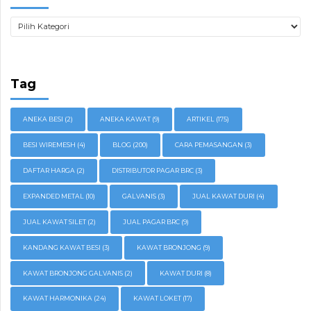
Tag
ANEKA BESI
(2)
ANEKA KAWAT
(9)
ARTIKEL
(175)
BESI WIREMESH
(4)
BLOG
(200)
CARA PEMASANGAN
(3)
DAFTAR HARGA
(2)
DISTRIBUTOR PAGAR BRC
(3)
EXPANDED METAL
(10)
GALVANIS
(3)
JUAL KAWAT DURI
(4)
JUAL KAWAT SILET
(2)
JUAL PAGAR BRC
(9)
KANDANG KAWAT BESI
(3)
KAWAT BRONJONG
(9)
KAWAT BRONJONG GALVANIS
(2)
KAWAT DURI
(8)
KAWAT HARMONIKA
(24)
KAWAT LOKET
(17)