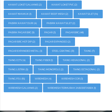
KAWAT LOKET GALVANIS
(2)
KAWAT LOKET PVC
(2)
KAWAT NYAMUK
(1)
KAWAT ROOF MESH
(2)
KAWAT SILET
(14)
PABRIK KAWAT DURI
(4)
PABRIK KAWAT SILET
(2)
PABRIK PAGAR BRC
(9)
PAGAR
(3)
PAGAR BRC
(48)
PAGAR BRC HOT DIP
(2)
PAGAR EXPANDED
(2)
PAGAR EXPANDED METAL
(3)
STEEL GRATING
(31)
TIANG
(7)
TIANG CCTV
(4)
TIANG FIBER
(1)
TIANG HEXAGONAL
(2)
TIANG LISTRIK
(5)
TIANG MONOPOLE
(2)
TIANG OCTAGONAL
(2)
TIANG PJU
(16)
WIREMESH
(4)
WIREMESH COR
(3)
WIREMESH GALVANIS
(2)
WIREMESH TERMURAH JABODETABEK
(1)