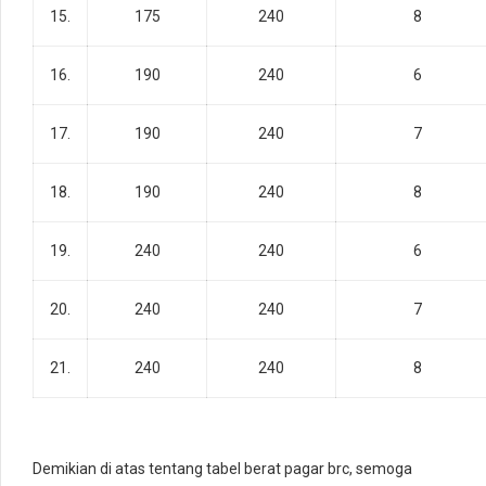
15.
175
240
8
16.
190
240
6
17.
190
240
7
18.
190
240
8
19.
240
240
6
20.
240
240
7
21.
240
240
8
Demikian di atas tentang tabel berat pagar brc, semoga