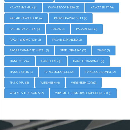
KAWAT NYAMUK
(1)
KAWAT ROOF MESH
(2)
KAWAT SILET
(14)
PABRIK KAWAT DURI
(4)
PABRIK KAWAT SILET
(2)
PABRIK PAGAR BRC
(9)
PAGAR
(3)
PAGAR BRC
(48)
PAGAR BRC HOT DIP
(2)
PAGAR EXPANDED
(2)
PAGAR EXPANDED METAL
(3)
STEEL GRATING
(31)
TIANG
(7)
TIANG CCTV
(4)
TIANG FIBER
(1)
TIANG HEXAGONAL
(2)
TIANG LISTRIK
(5)
TIANG MONOPOLE
(2)
TIANG OCTAGONAL
(2)
TIANG PJU
(16)
WIREMESH
(4)
WIREMESH COR
(3)
WIREMESH GALVANIS
(2)
WIREMESH TERMURAH JABODETABEK
(1)