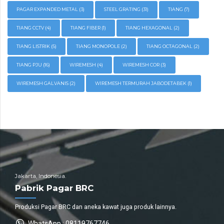
PAGAR EXPANDED METAL
(3)
STEEL GRATING
(31)
TIANG
(7)
TIANG CCTV
(4)
TIANG FIBER
(1)
TIANG HEXAGONAL
(2)
TIANG LISTRIK
(5)
TIANG MONOPOLE
(2)
TIANG OCTAGONAL
(2)
TIANG PJU
(16)
WIREMESH
(4)
WIREMESH COR
(3)
WIREMESH GALVANIS
(2)
WIREMESH TERMURAH JABODETABEK
(1)
Jakarta, Indonesia.
Pabrik Pagar BRC
Produksi Pagar BRC dan aneka kawat juga produk lainnya.
WhatsApp : 08119767746