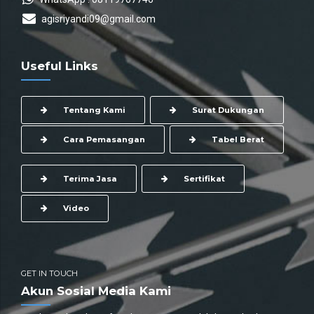
agisriyandi09@gmail.com
Useful Links
Tentang Kami
Surat Dukungan
Cara Pemasangan
Tabel Berat
Terima Jasa
Sertifikat
Video
GET IN TOUCH
Akun Sosial Media Kami