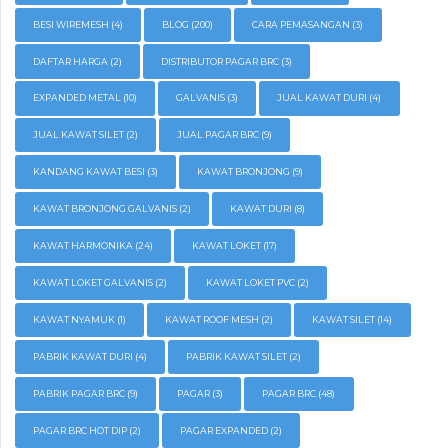
BESI WIREMESH
(4)
BLOG
(200)
CARA PEMASANGAN
(3)
DAFTAR HARGA
(2)
DISTRIBUTOR PAGAR BRC
(3)
EXPANDED METAL
(10)
GALVANIS
(3)
JUAL KAWAT DURI
(4)
JUAL KAWAT SILET
(2)
JUAL PAGAR BRC
(9)
KANDANG KAWAT BESI
(3)
KAWAT BRONJONG
(9)
KAWAT BRONJONG GALVANIS
(2)
KAWAT DURI
(8)
KAWAT HARMONIKA
(24)
KAWAT LOKET
(17)
KAWAT LOKET GALVANIS
(2)
KAWAT LOKET PVC
(2)
KAWAT NYAMUK
(1)
KAWAT ROOF MESH
(2)
KAWAT SILET
(14)
PABRIK KAWAT DURI
(4)
PABRIK KAWAT SILET
(2)
PABRIK PAGAR BRC
(9)
PAGAR
(3)
PAGAR BRC
(48)
PAGAR BRC HOT DIP
(2)
PAGAR EXPANDED
(2)