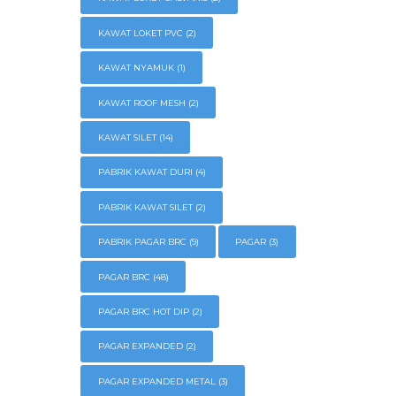
KAWAT LOKET PVC
(2)
KAWAT NYAMUK
(1)
KAWAT ROOF MESH
(2)
KAWAT SILET
(14)
PABRIK KAWAT DURI
(4)
PABRIK KAWAT SILET
(2)
PABRIK PAGAR BRC
(9)
PAGAR
(3)
PAGAR BRC
(48)
PAGAR BRC HOT DIP
(2)
PAGAR EXPANDED
(2)
PAGAR EXPANDED METAL
(3)