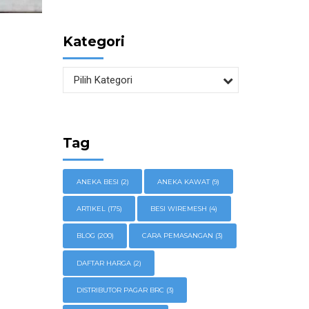
Kategori
Pilih Kategori
Tag
ANEKA BESI
(2)
ANEKA KAWAT
(9)
ARTIKEL
(175)
BESI WIREMESH
(4)
BLOG
(200)
CARA PEMASANGAN
(3)
DAFTAR HARGA
(2)
DISTRIBUTOR PAGAR BRC
(3)