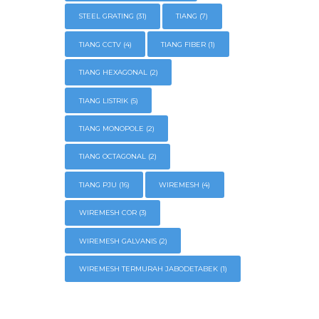
STEEL GRATING
(31)
TIANG
(7)
TIANG CCTV
(4)
TIANG FIBER
(1)
TIANG HEXAGONAL
(2)
TIANG LISTRIK
(5)
TIANG MONOPOLE
(2)
TIANG OCTAGONAL
(2)
TIANG PJU
(16)
WIREMESH
(4)
WIREMESH COR
(3)
WIREMESH GALVANIS
(2)
WIREMESH TERMURAH JABODETABEK
(1)