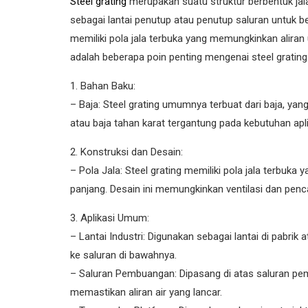
Steel grating
merupakan suatu struktur berbentuk jala
sebagai lantai penutup atau penutup saluran untuk ber
memiliki pola jala terbuka yang memungkinkan aliran u
adalah beberapa poin penting mengenai steel grating
1. Bahan Baku:
– Baja: Steel grating umumnya terbuat dari baja, yang
atau baja tahan karat tergantung pada kebutuhan apli
2. Konstruksi dan Desain:
– Pola Jala: Steel grating memiliki pola jala terbuka 
panjang. Desain ini memungkinkan ventilasi dan penc
3. Aplikasi Umum:
– Lantai Industri: Digunakan sebagai lantai di pabrik 
ke saluran di bawahnya.
– Saluran Pembuangan: Dipasang di atas saluran 
memastikan aliran air yang lancar.