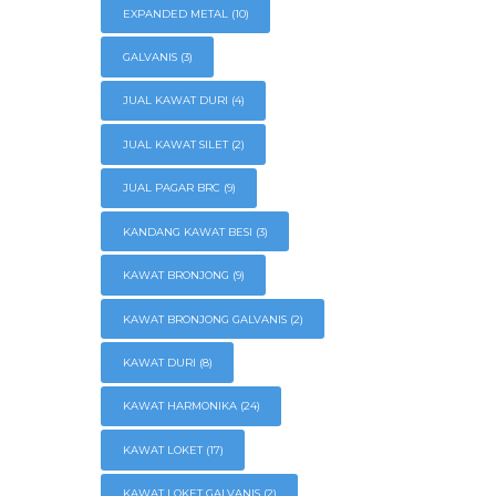
EXPANDED METAL
(10)
GALVANIS
(3)
JUAL KAWAT DURI
(4)
JUAL KAWAT SILET
(2)
JUAL PAGAR BRC
(9)
KANDANG KAWAT BESI
(3)
KAWAT BRONJONG
(9)
KAWAT BRONJONG GALVANIS
(2)
KAWAT DURI
(8)
KAWAT HARMONIKA
(24)
KAWAT LOKET
(17)
KAWAT LOKET GALVANIS
(2)