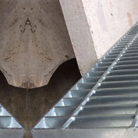
Tiang Telkom
Kawat Harmo
Tiang CCTV