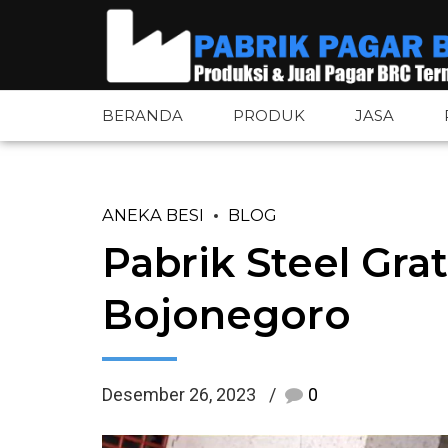
BERANDA
PRODUK
JASA
ANEKA BESI
BLOG
Pagar BRC
Pintu Pagar 
Pabrik Steel Gr
Pagar BRC Bandara
Tiang Pagar 
Bojonegoro
Pagar Tower BTS
Aksesoris Pa
Pagar Wiremesh
Plat Besi
Desember 26, 2023
0
Pagar Wiremesh Bandara
Plat Bordes