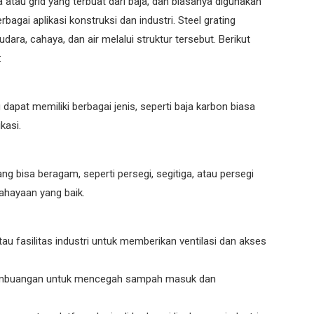
 atau grid yang terbuat dari baja, dan biasanya digunakan
bagai aplikasi konstruksi dan industri. Steel grating
dara, cahaya, dan air melalui struktur tersebut. Berikut
:
 dapat memiliki berbagai jenis, seperti baja karbon biasa
kasi.
yang bisa beragam, seperti persegi, segitiga, atau persegi
ahayaan yang baik.
atau fasilitas industri untuk memberikan ventilasi dan akses
pembuangan untuk mencegah sampah masuk dan