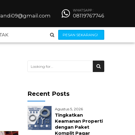
WHATSAPP :
iyandi09@gmail.com
08119767746
TAK
PESAN SEKARANG!
Steel Grating
Besi Beton
Recent Posts
Wiremesh
Agustus 5, 2026
 Bendrat
Jilumesh Expanded Metal
Tingkatkan
Keamanan Properti
dengan Paket
ong
Kerangkeng AC
Komplit Pagar