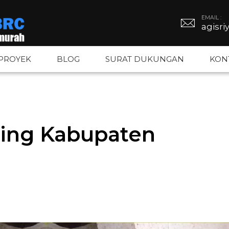
EMAIL :
agisr
PROYEK
BLOG
SURAT DUKUNGAN
KON
BRC
Tiang PJU
Kawat Duri
ating Kabupaten
BRC
Tiang Hexagonal
Kawat Silet
gar BRC
Tiang Octagonal
Kawat Loket
Tiang Monopole
Kawat BWG –
Tiang Listrik
Kawat Bronj