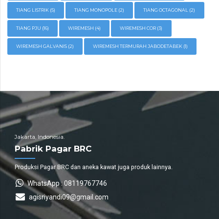
TIANG LISTRIK
(5)
TIANG MONOPOLE
(2)
TIANG OCTAGONAL
(2)
TIANG PJU
(16)
WIREMESH
(4)
WIREMESH COR
(3)
WIREMESH GALVANIS
(2)
WIREMESH TERMURAH JABODETABEK
(1)
Jakarta, Indonesia.
Pabrik Pagar BRC
Produksi Pagar BRC dan aneka kawat juga produk lainnya.
WhatsApp : 08119767746
agisriyandi09@gmail.com