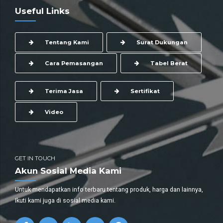
Useful Links
Tentang Kami
Surat Dukungan
Cara Pemasangan
Tabel Berat
Terima Jasa
Sertifikat
Video
GET IN TOUCH
Akun Sosial Media Kami
Untuk mendapatkan info terbaru tentang produk, harga dan lainnya,
Ikuti kami juga di sosial media kami.