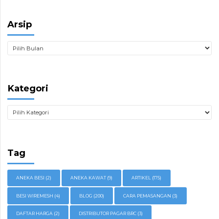
Arsip
Kategori
Tag
ANEKA BESI
(2)
ANEKA KAWAT
(9)
ARTIKEL
(175)
BESI WIREMESH
(4)
BLOG
(200)
CARA PEMASANGAN
(3)
DAFTAR HARGA
(2)
DISTRIBUTOR PAGAR BRC
(3)