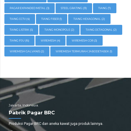
PAGAR EXPANDED METAL
(3)
STEEL GRATING
(31)
TIANG
(7)
TIANG CCTV
(4)
TIANG FIBER
(1)
TIANG HEXAGONAL
(2)
TIANG LISTRIK
(5)
TIANG MONOPOLE
(2)
TIANG OCTAGONAL
(2)
TIANG PJU
(16)
WIREMESH
(4)
WIREMESH COR
(3)
WIREMESH GALVANIS
(2)
WIREMESH TERMURAH JABODETABEK
(1)
Jakarta, Indonesia.
Pabrik Pagar BRC
Produksi Pagar BRC dan aneka kawat juga produk lainnya.