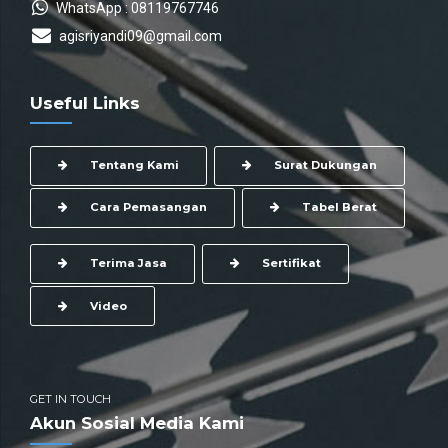
WhatsApp : 08119767746
agisriyandi09@gmail.com
Useful Links
Tentang Kami
Surat Dukungan
Cara Pemasangan
Tabel Berat
Terima Jasa
Sertifikat
Video
GET IN TOUCH
Akun Sosial Media Kami