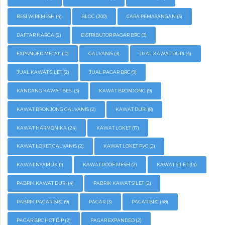
BESI WIREMESH
(4)
BLOG
(200)
CARA PEMASANGAN
(3)
DAFTAR HARGA
(2)
DISTRIBUTOR PAGAR BRC
(3)
EXPANDED METAL
(10)
GALVANIS
(3)
JUAL KAWAT DURI
(4)
JUAL KAWAT SILET
(2)
JUAL PAGAR BRC
(9)
KANDANG KAWAT BESI
(3)
KAWAT BRONJONG
(9)
KAWAT BRONJONG GALVANIS
(2)
KAWAT DURI
(8)
KAWAT HARMONIKA
(24)
KAWAT LOKET
(17)
KAWAT LOKET GALVANIS
(2)
KAWAT LOKET PVC
(2)
KAWAT NYAMUK
(1)
KAWAT ROOF MESH
(2)
KAWAT SILET
(14)
PABRIK KAWAT DURI
(4)
PABRIK KAWAT SILET
(2)
PABRIK PAGAR BRC
(9)
PAGAR
(3)
PAGAR BRC
(48)
PAGAR BRC HOT DIP
(2)
PAGAR EXPANDED
(2)