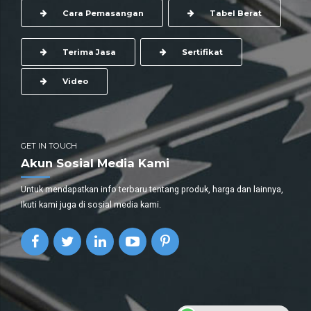
Cara Pemasangan
Tabel Berat
Terima Jasa
Sertifikat
Video
GET IN TOUCH
Akun Sosial Media Kami
Untuk mendapatkan info terbaru tentang produk, harga dan lainnya,
Ikuti kami juga di sosial media kami.