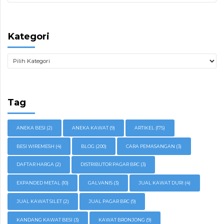
Kategori
Tag
ANEKA BESI
(2)
ANEKA KAWAT
(9)
ARTIKEL
(175)
BESI WIREMESH
(4)
BLOG
(200)
CARA PEMASANGAN
(3)
DAFTAR HARGA
(2)
DISTRIBUTOR PAGAR BRC
(3)
EXPANDED METAL
(10)
GALVANIS
(3)
JUAL KAWAT DURI
(4)
JUAL KAWAT SILET
(2)
JUAL PAGAR BRC
(9)
KANDANG KAWAT BESI
(3)
KAWAT BRONJONG
(9)