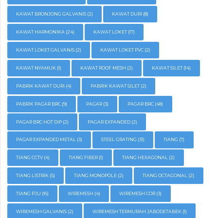
KAWAT BRONJONG GALVANIS
(2)
KAWAT DURI
(8)
KAWAT HARMONIKA
(24)
KAWAT LOKET
(17)
KAWAT LOKET GALVANIS
(2)
KAWAT LOKET PVC
(2)
KAWAT NYAMUK
(1)
KAWAT ROOF MESH
(2)
KAWAT SILET
(14)
PABRIK KAWAT DURI
(4)
PABRIK KAWAT SILET
(2)
PABRIK PAGAR BRC
(9)
PAGAR
(3)
PAGAR BRC
(48)
PAGAR BRC HOT DIP
(2)
PAGAR EXPANDED
(2)
PAGAR EXPANDED METAL
(3)
STEEL GRATING
(31)
TIANG
(7)
TIANG CCTV
(4)
TIANG FIBER
(1)
TIANG HEXAGONAL
(2)
TIANG LISTRIK
(5)
TIANG MONOPOLE
(2)
TIANG OCTAGONAL
(2)
TIANG PJU
(16)
WIREMESH
(4)
WIREMESH COR
(3)
WIREMESH GALVANIS
(2)
WIREMESH TERMURAH JABODETABEK
(1)