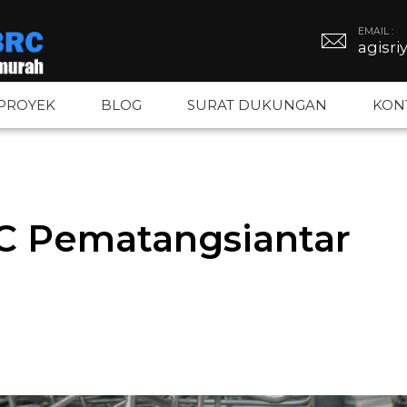
EMAIL :
agisr
PROYEK
BLOG
SURAT DUKUNGAN
KON
BRC
Tiang PJU
Kawat Duri
C Pematangsiantar
BRC
Tiang Hexagonal
Kawat Silet
gar BRC
Tiang Octagonal
Kawat Loket
Tiang Monopole
Kawat BWG –
Tiang Listrik
Kawat Bronj