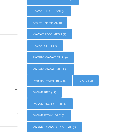
KAWAT LOKET PVC
(2)
KAWAT NYAMUK
(1)
KAWAT ROOF MESH
(2)
KAWAT SILET
(14)
PABRIK KAWAT DURI
(4)
PABRIK KAWAT SILET
(2)
PABRIK PAGAR BRC
(9)
PAGAR
(3)
PAGAR BRC
(48)
PAGAR BRC HOT DIP
(2)
PAGAR EXPANDED
(2)
PAGAR EXPANDED METAL
(3)