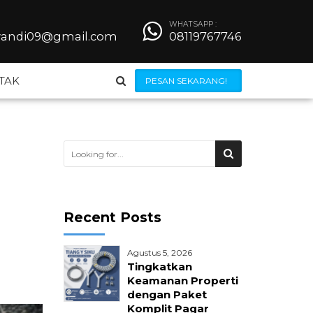
WHATSAPP :
iyandi09@gmail.com
08119767746
TAK
PESAN SEKARANG!
Steel Grating
Besi Beton
Recent Posts
Wiremesh
Agustus 5, 2026
 Bendrat
Jilumesh Expanded Metal
Tingkatkan
Keamanan Properti
dengan Paket
ong
Kerangkeng AC
Komplit Pagar