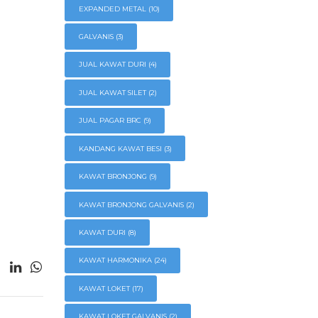
EXPANDED METAL
(10)
GALVANIS
(3)
JUAL KAWAT DURI
(4)
JUAL KAWAT SILET
(2)
JUAL PAGAR BRC
(9)
KANDANG KAWAT BESI
(3)
KAWAT BRONJONG
(9)
KAWAT BRONJONG GALVANIS
(2)
KAWAT DURI
(8)
KAWAT HARMONIKA
(24)
KAWAT LOKET
(17)
KAWAT LOKET GALVANIS
(2)