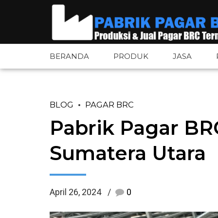
BERANDA
PRODUK
JASA
BLOG
PAGAR BRC
Pagar BRC
Pintu Pagar 
Pabrik Pagar BR
Pagar BRC Bandara
Tiang Pagar 
Sumatera Utara
Pagar Tower BTS
Aksesoris Pa
Pagar Wiremesh
Plat Besi
April 26, 2024
0
Pagar Wiremesh Bandara
Plat Bordes