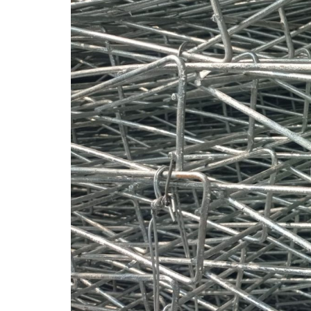
Pagar Harmonika
Pipa Galvanis
Pagar Harmonika Bandara