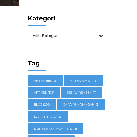
Kategori
Pilih Kategori
Tag
ANEKA BESI
(2)
ANEKA KAWAT
(9)
ARTIKEL
(175)
BESI WIREMESH
(4)
BLOG
(200)
CARA PEMASANGAN
(3)
DAFTAR HARGA
(2)
DISTRIBUTOR PAGAR BRC
(3)