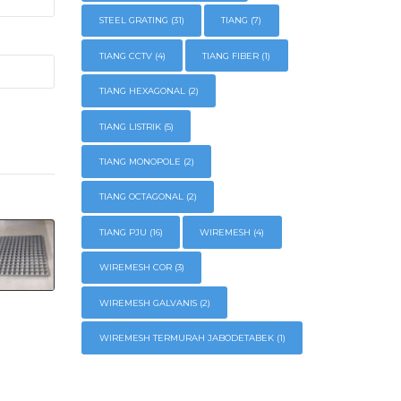
STEEL GRATING
(31)
TIANG
(7)
TIANG CCTV
(4)
TIANG FIBER
(1)
TIANG HEXAGONAL
(2)
TIANG LISTRIK
(5)
TIANG MONOPOLE
(2)
TIANG OCTAGONAL
(2)
TIANG PJU
(16)
WIREMESH
(4)
WIREMESH COR
(3)
WIREMESH GALVANIS
(2)
WIREMESH TERMURAH JABODETABEK
(1)