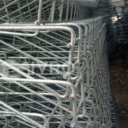
Tiang Telkom
Kawat Harmo
Tiang CCTV