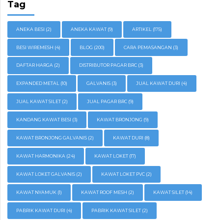
Tag
ANEKA BESI
(2)
ANEKA KAWAT
(9)
ARTIKEL
(175)
BESI WIREMESH
(4)
BLOG
(200)
CARA PEMASANGAN
(3)
DAFTAR HARGA
(2)
DISTRIBUTOR PAGAR BRC
(3)
EXPANDED METAL
(10)
GALVANIS
(3)
JUAL KAWAT DURI
(4)
JUAL KAWAT SILET
(2)
JUAL PAGAR BRC
(9)
KANDANG KAWAT BESI
(3)
KAWAT BRONJONG
(9)
KAWAT BRONJONG GALVANIS
(2)
KAWAT DURI
(8)
KAWAT HARMONIKA
(24)
KAWAT LOKET
(17)
KAWAT LOKET GALVANIS
(2)
KAWAT LOKET PVC
(2)
KAWAT NYAMUK
(1)
KAWAT ROOF MESH
(2)
KAWAT SILET
(14)
PABRIK KAWAT DURI
(4)
PABRIK KAWAT SILET
(2)