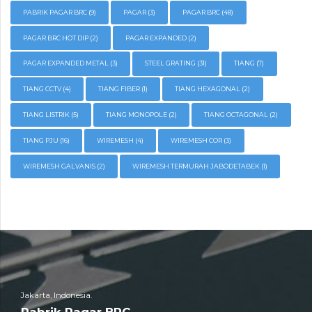
PABRIK PAGAR BRC
(9)
PAGAR
(3)
PAGAR BRC
(48)
PAGAR BRC HOT DIP
(2)
PAGAR EXPANDED
(2)
PAGAR EXPANDED METAL
(3)
STEEL GRATING
(31)
TIANG
(7)
TIANG CCTV
(4)
TIANG FIBER
(1)
TIANG HEXAGONAL
(2)
TIANG LISTRIK
(5)
TIANG MONOPOLE
(2)
TIANG OCTAGONAL
(2)
TIANG PJU
(16)
WIREMESH
(4)
WIREMESH COR
(3)
WIREMESH GALVANIS
(2)
WIREMESH TERMURAH JABODETABEK
(1)
Jakarta, Indonesia.