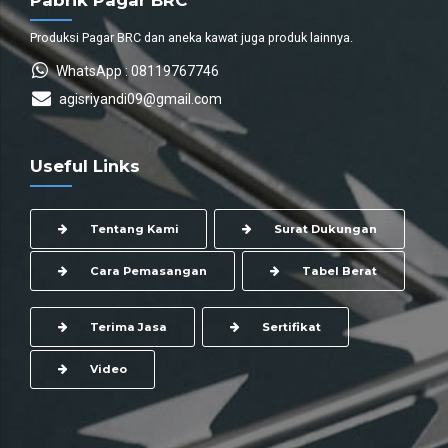
Pabrik Pagar BRC
Produksi Pagar BRC dan aneka kawat juga produk lainnya.
WhatsApp : 08119767746
agisriyandi09@gmail.com
Useful Links
Tentang Kami
Surat Dukungan
Cara Pemasangan
Tabel Berat
Terima Jasa
Sertifikat
Video