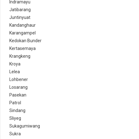
Indramayu
Jatibarang
Juntinyuat
Kandanghaur
Karangampel
Kedokan Bunder
Kertasemaya
Krangkeng
Kroya
Lelea
Lohbener
Losarang
Pasekan
Patrol
Sindang
Sliyeg
Sukagumiwang
Sukra