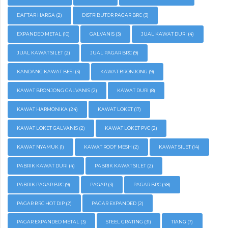
DAFTAR HARGA
(2)
DISTRIBUTOR PAGAR BRC
(3)
EXPANDED METAL
(10)
GALVANIS
(3)
JUAL KAWAT DURI
(4)
JUAL KAWAT SILET
(2)
JUAL PAGAR BRC
(9)
KANDANG KAWAT BESI
(3)
KAWAT BRONJONG
(9)
KAWAT BRONJONG GALVANIS
(2)
KAWAT DURI
(8)
KAWAT HARMONIKA
(24)
KAWAT LOKET
(17)
KAWAT LOKET GALVANIS
(2)
KAWAT LOKET PVC
(2)
KAWAT NYAMUK
(1)
KAWAT ROOF MESH
(2)
KAWAT SILET
(14)
PABRIK KAWAT DURI
(4)
PABRIK KAWAT SILET
(2)
PABRIK PAGAR BRC
(9)
PAGAR
(3)
PAGAR BRC
(48)
PAGAR BRC HOT DIP
(2)
PAGAR EXPANDED
(2)
PAGAR EXPANDED METAL
(3)
STEEL GRATING
(31)
TIANG
(7)