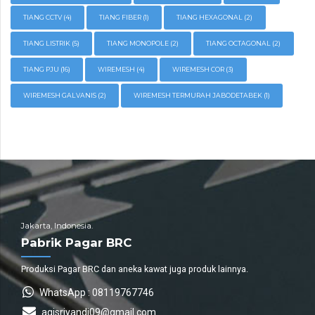
TIANG CCTV
(4)
TIANG FIBER
(1)
TIANG HEXAGONAL
(2)
TIANG LISTRIK
(5)
TIANG MONOPOLE
(2)
TIANG OCTAGONAL
(2)
TIANG PJU
(16)
WIREMESH
(4)
WIREMESH COR
(3)
WIREMESH GALVANIS
(2)
WIREMESH TERMURAH JABODETABEK
(1)
Jakarta, Indonesia.
Pabrik Pagar BRC
Produksi Pagar BRC dan aneka kawat juga produk lainnya.
WhatsApp : 08119767746
agisriyandi09@gmail.com