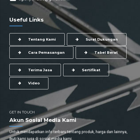
Useful Links
Tentang Kami
Surat Dukungan
Cara Pemasangan
Tabel Berat
Terima Jasa
Sertifikat
Video
GET IN TOUCH
Akun Sosial Media Kami
Untuk mendapatkan info terbaru tentang produk, harga dan lainnya,
Ikuti kami juga di sosial media kami.