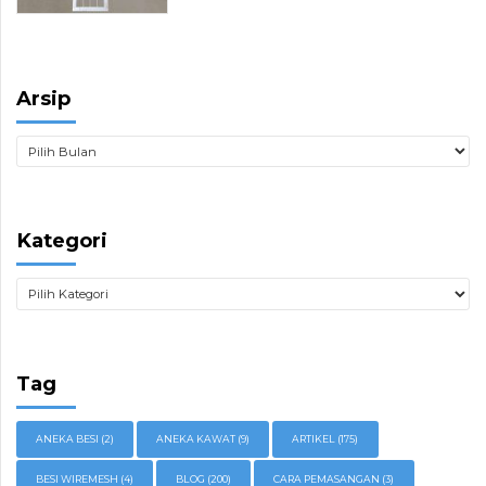
Arsip
Kategori
Tag
ANEKA BESI
(2)
ANEKA KAWAT
(9)
ARTIKEL
(175)
BESI WIREMESH
(4)
BLOG
(200)
CARA PEMASANGAN
(3)