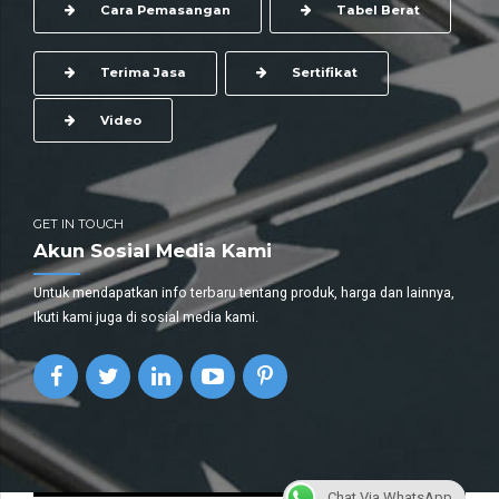
Cara Pemasangan
Tabel Berat
Terima Jasa
Sertifikat
Video
GET IN TOUCH
Akun Sosial Media Kami
Untuk mendapatkan info terbaru tentang produk, harga dan lainnya,
Ikuti kami juga di sosial media kami.
Chat Via WhatsApp