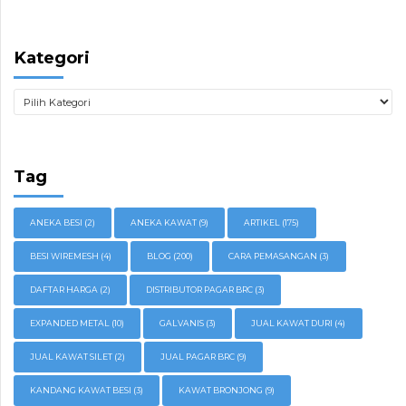
Kategori
Tag
ANEKA BESI
(2)
ANEKA KAWAT
(9)
ARTIKEL
(175)
BESI WIREMESH
(4)
BLOG
(200)
CARA PEMASANGAN
(3)
DAFTAR HARGA
(2)
DISTRIBUTOR PAGAR BRC
(3)
EXPANDED METAL
(10)
GALVANIS
(3)
JUAL KAWAT DURI
(4)
JUAL KAWAT SILET
(2)
JUAL PAGAR BRC
(9)
KANDANG KAWAT BESI
(3)
KAWAT BRONJONG
(9)