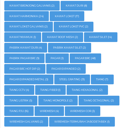
KAWAT BRONJONG GALVANIS
(2)
KAWAT DURI
(8)
KAWAT HARMONIKA
(24)
KAWAT LOKET
(17)
KAWAT LOKET GALVANIS
(2)
KAWAT LOKET PVC
(2)
KAWAT NYAMUK
(1)
KAWAT ROOF MESH
(2)
KAWAT SILET
(14)
PABRIK KAWAT DURI
(4)
PABRIK KAWAT SILET
(2)
PABRIK PAGAR BRC
(9)
PAGAR
(3)
PAGAR BRC
(48)
PAGAR BRC HOT DIP
(2)
PAGAR EXPANDED
(2)
PAGAR EXPANDED METAL
(3)
STEEL GRATING
(31)
TIANG
(7)
TIANG CCTV
(4)
TIANG FIBER
(1)
TIANG HEXAGONAL
(2)
TIANG LISTRIK
(5)
TIANG MONOPOLE
(2)
TIANG OCTAGONAL
(2)
TIANG PJU
(16)
WIREMESH
(4)
WIREMESH COR
(3)
WIREMESH GALVANIS
(2)
WIREMESH TERMURAH JABODETABEK
(1)