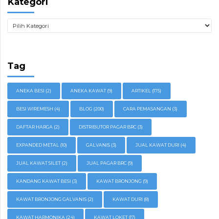
Kategori
Tag
ANEKA BESI
(2)
ANEKA KAWAT
(9)
ARTIKEL
(175)
BESI WIREMESH
(4)
BLOG
(200)
CARA PEMASANGAN
(3)
DAFTAR HARGA
(2)
DISTRIBUTOR PAGAR BRC
(3)
EXPANDED METAL
(10)
GALVANIS
(3)
JUAL KAWAT DURI
(4)
JUAL KAWAT SILET
(2)
JUAL PAGAR BRC
(9)
KANDANG KAWAT BESI
(3)
KAWAT BRONJONG
(9)
KAWAT BRONJONG GALVANIS
(2)
KAWAT DURI
(8)
KAWAT HARMONIKA
(24)
KAWAT LOKET
(17)