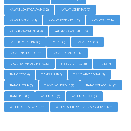
KAWAT LOKET GALVANIS
(2)
KAWAT LOKET PVC
(2)
KAWAT NYAMUK
(1)
KAWAT ROOF MESH
(2)
KAWAT SILET
(14)
PABRIK KAWAT DURI
(4)
PABRIK KAWAT SILET
(2)
PABRIK PAGAR BRC
(9)
PAGAR
(3)
PAGAR BRC
(48)
PAGAR BRC HOT DIP
(2)
PAGAR EXPANDED
(2)
PAGAR EXPANDED METAL
(3)
STEEL GRATING
(31)
TIANG
(7)
TIANG CCTV
(4)
TIANG FIBER
(1)
TIANG HEXAGONAL
(2)
TIANG LISTRIK
(5)
TIANG MONOPOLE
(2)
TIANG OCTAGONAL
(2)
TIANG PJU
(16)
WIREMESH
(4)
WIREMESH COR
(3)
WIREMESH GALVANIS
(2)
WIREMESH TERMURAH JABODETABEK
(1)