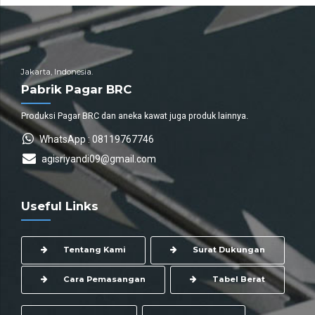
Jakarta, Indonesia.
Pabrik Pagar BRC
Produksi Pagar BRC dan aneka kawat juga produk lainnya.
WhatsApp : 08119767746
agisriyandi09@gmail.com
Useful Links
Tentang Kami
Surat Dukungan
Cara Pemasangan
Tabel Berat