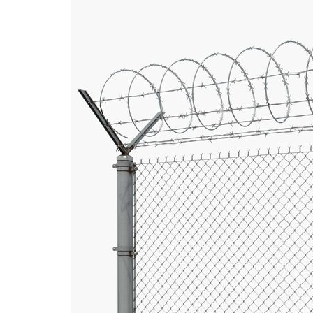
Pagar Harmonika
Pipa Galvanis
Pagar Harmonika Bandara