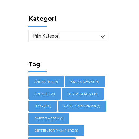
Kategori
Pilih Kategori
Tag
ANEKA BESI
(2)
ANEKA KAWAT
(9)
ARTIKEL
(175)
BESI WIREMESH
(4)
BLOG
(200)
CARA PEMASANGAN
(3)
DAFTAR HARGA
(2)
DISTRIBUTOR PAGAR BRC
(3)