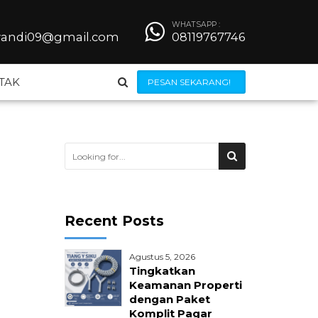
WHATSAPP :
iyandi09@gmail.com
08119767746
TAK
PESAN SEKARANG!
Steel Grating
Besi Beton
Recent Posts
Wiremesh
Agustus 5, 2026
 Bendrat
Jilumesh Expanded Metal
Tingkatkan
Keamanan Properti
dengan Paket
ong
Kerangkeng AC
Komplit Pagar