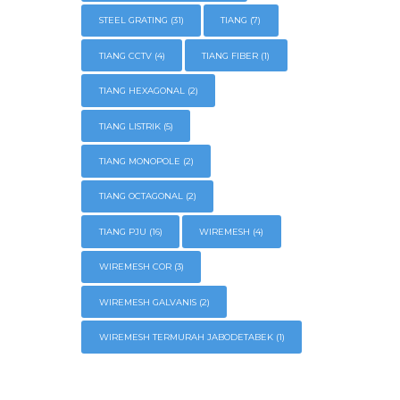
STEEL GRATING
(31)
TIANG
(7)
TIANG CCTV
(4)
TIANG FIBER
(1)
TIANG HEXAGONAL
(2)
TIANG LISTRIK
(5)
TIANG MONOPOLE
(2)
TIANG OCTAGONAL
(2)
TIANG PJU
(16)
WIREMESH
(4)
WIREMESH COR
(3)
WIREMESH GALVANIS
(2)
WIREMESH TERMURAH JABODETABEK
(1)