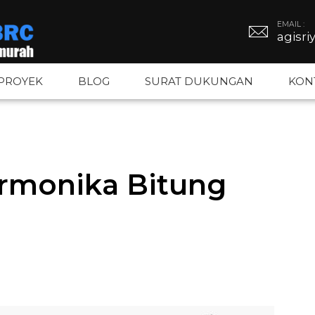
EMAIL :
agisr
PROYEK
BLOG
SURAT DUKUNGAN
KON
BRC
Tiang PJU
Kawat Duri
rmonika Bitung
BRC
Tiang Hexagonal
Kawat Silet
gar BRC
Tiang Octagonal
Kawat Loket
Tiang Monopole
Kawat BWG –
Tiang Listrik
Kawat Bronj