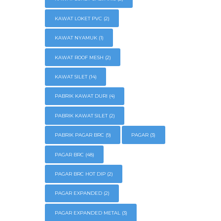
KAWAT LOKET PVC
(2)
KAWAT NYAMUK
(1)
KAWAT ROOF MESH
(2)
KAWAT SILET
(14)
PABRIK KAWAT DURI
(4)
PABRIK KAWAT SILET
(2)
PABRIK PAGAR BRC
(9)
PAGAR
(3)
PAGAR BRC
(48)
PAGAR BRC HOT DIP
(2)
PAGAR EXPANDED
(2)
PAGAR EXPANDED METAL
(3)