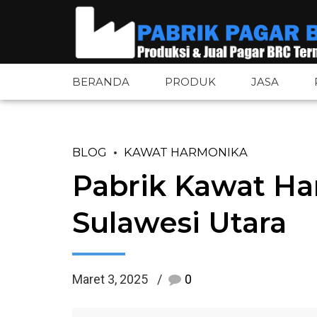
BERANDA
PRODUK
JASA
BLOG
KAWAT HARMONIKA
Pagar BRC
Pintu Pagar 
Pabrik Kawat Ha
Pagar BRC Bandara
Tiang Pagar 
Sulawesi Utara
Pagar Tower BTS
Aksesoris Pa
Pagar Wiremesh
Plat Besi
Maret 3, 2025
0
Pagar Wiremesh Bandara
Plat Bordes