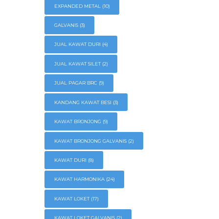
EXPANDED METAL
(10)
GALVANIS
(3)
JUAL KAWAT DURI
(4)
JUAL KAWAT SILET
(2)
JUAL PAGAR BRC
(9)
KANDANG KAWAT BESI
(3)
KAWAT BRONJONG
(9)
KAWAT BRONJONG GALVANIS
(2)
KAWAT DURI
(8)
KAWAT HARMONIKA
(24)
KAWAT LOKET
(17)
KAWAT LOKET GALVANIS
(2)