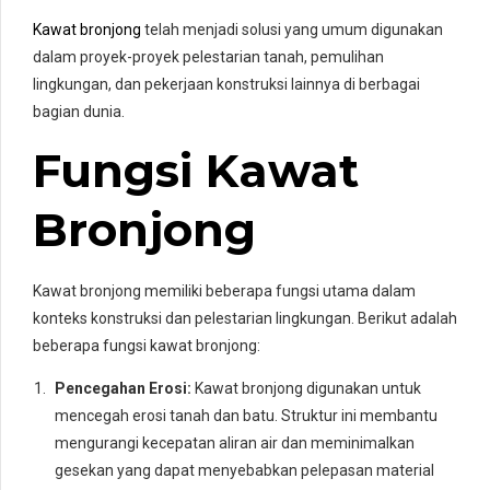
Kawat bronjong
telah menjadi solusi yang umum digunakan
dalam proyek-proyek pelestarian tanah, pemulihan
lingkungan, dan pekerjaan konstruksi lainnya di berbagai
bagian dunia.
Fungsi Kawat
Bronjong
Kawat bronjong memiliki beberapa fungsi utama dalam
konteks konstruksi dan pelestarian lingkungan. Berikut adalah
beberapa fungsi kawat bronjong:
Pencegahan Erosi:
Kawat bronjong digunakan untuk
mencegah erosi tanah dan batu. Struktur ini membantu
mengurangi kecepatan aliran air dan meminimalkan
gesekan yang dapat menyebabkan pelepasan material