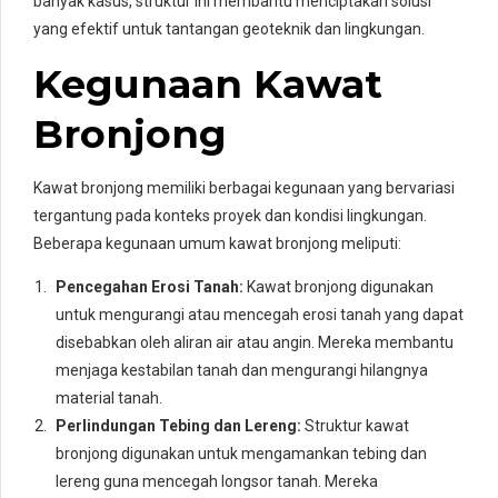
banyak kasus, struktur ini membantu menciptakan solusi
yang efektif untuk tantangan geoteknik dan lingkungan.
Kegunaan Kawat
Bronjong
Kawat bronjong memiliki berbagai kegunaan yang bervariasi
tergantung pada konteks proyek dan kondisi lingkungan.
Beberapa kegunaan umum kawat bronjong meliputi:
Pencegahan Erosi Tanah:
Kawat bronjong digunakan
untuk mengurangi atau mencegah erosi tanah yang dapat
disebabkan oleh aliran air atau angin. Mereka membantu
menjaga kestabilan tanah dan mengurangi hilangnya
material tanah.
Perlindungan Tebing dan Lereng:
Struktur kawat
bronjong digunakan untuk mengamankan tebing dan
lereng guna mencegah longsor tanah. Mereka