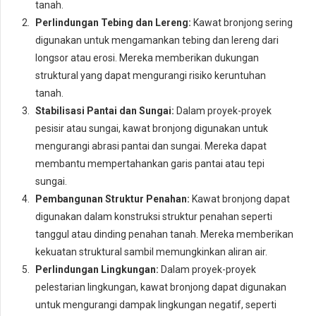
tanah.
Perlindungan Tebing dan Lereng:
Kawat bronjong sering
digunakan untuk mengamankan tebing dan lereng dari
longsor atau erosi. Mereka memberikan dukungan
struktural yang dapat mengurangi risiko keruntuhan
tanah.
Stabilisasi Pantai dan Sungai:
Dalam proyek-proyek
pesisir atau sungai, kawat bronjong digunakan untuk
mengurangi abrasi pantai dan sungai. Mereka dapat
membantu mempertahankan garis pantai atau tepi
sungai.
Pembangunan Struktur Penahan:
Kawat bronjong dapat
digunakan dalam konstruksi struktur penahan seperti
tanggul atau dinding penahan tanah. Mereka memberikan
kekuatan struktural sambil memungkinkan aliran air.
Perlindungan Lingkungan:
Dalam proyek-proyek
pelestarian lingkungan, kawat bronjong dapat digunakan
untuk mengurangi dampak lingkungan negatif, seperti