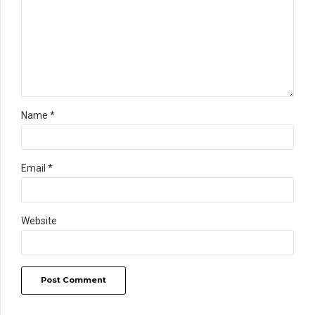
Name *
Email *
Website
Post Comment