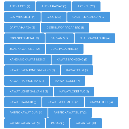
ANEKA BESI
(2)
ANEKA KAWAT
(9)
ARTIKEL
(175)
BESI WIREMESH
(4)
BLOG
(200)
CARA PEMASANGAN
(3)
DAFTAR HARGA
(2)
DISTRIBUTOR PAGAR BRC
(3)
EXPANDED METAL
(10)
GALVANIS
(3)
JUAL KAWAT DURI
(4)
JUAL KAWAT SILET
(2)
JUAL PAGAR BRC
(9)
KANDANG KAWAT BESI
(3)
KAWAT BRONJONG
(9)
KAWAT BRONJONG GALVANIS
(2)
KAWAT DURI
(8)
KAWAT HARMONIKA
(24)
KAWAT LOKET
(17)
KAWAT LOKET GALVANIS
(2)
KAWAT LOKET PVC
(2)
KAWAT NYAMUK
(1)
KAWAT ROOF MESH
(2)
KAWAT SILET
(14)
PABRIK KAWAT DURI
(4)
PABRIK KAWAT SILET
(2)
PABRIK PAGAR BRC
(9)
PAGAR
(3)
PAGAR BRC
(48)