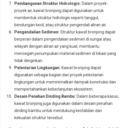
Pembangunan Struktur Hidrologis:
Dalam proyek-
proyek air, kawat bronjong dapat digunakan untuk
membentuk struktur hidrologis seperti tanggul,
bendungan kecil, atau struktur pengendali aliran air.
Pengendalian Sedimen:
Struktur kawat bronjong dapat
berperan dalam pengendalian sedimen di sungai atau
wilayah dengan aliran air yang kuat, membantu
mencegah penumpukan material sedimen di lokasi yang
tidak diinginkan.
Pelestarian Lingkungan:
Kawat bronjong dapat
digunakan sebagai bagian dari proyek pelestarian
lingkungan untuk meminimalkan dampak konstruksi dan
mempertahankan keberlanjutan ekosistem.
Desain Penahan Dinding Bambu:
Dalam beberapa kasus,
kawat bronjong juga digunakan dalam desain penahan
dinding bambu untuk mendukung kestabilan dan
kekuatan struktur tersebut.