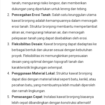
tanah, mengurangi risiko longsor, dan memberikan
dukungan yang diperlukan untuk lereng dan tebing.
Pencegahan Erosi Tanah:
Salah satu keunggulan utama
kawat bronjong adalah kemampuannya dalam mencegah
erosi tanah. Struktur bronjong membantu memperlambat
aliran air, mengurangi tekanan air, dan mencegah
pelepasan tanah yang dapat disebabkan oleh erosi.
Fleksibilitas Desain:
Kawat bronjong dapat diadaptasi ke
berbagai bentuk dan ukuran sesuai dengan kebutuhan
proyek. Fleksibilitas ini memungkinkan penyesuaian
desain yang optimal dengan topografi tanah dan
karakteristik lingkungan setempat.
Penggunaan Material Lokal:
Struktur kawat bronjong
dapat diisi dengan material lokal seperti batu, kerikil, atau
pecahan batu, yang membuatnya lebih mudah diperoleh
dan ramah lingkungan.
Pemasangan Cepat:
Instalasi kawat bronjong biasanya
lebih cepat dibandingkan dengan konstruksi alternatif