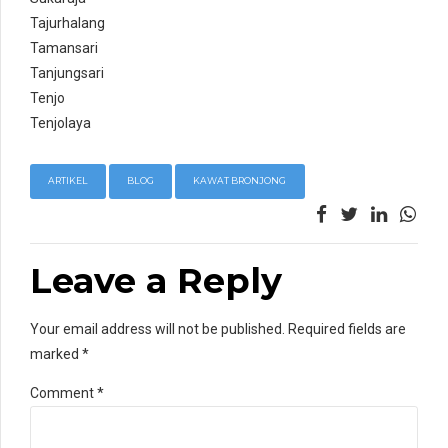
Tajurhalang
Tamansari
Tanjungsari
Tenjo
Tenjolaya
ARTIKEL
BLOG
KAWAT BRONJONG
Leave a Reply
Your email address will not be published. Required fields are
marked *
Comment
*