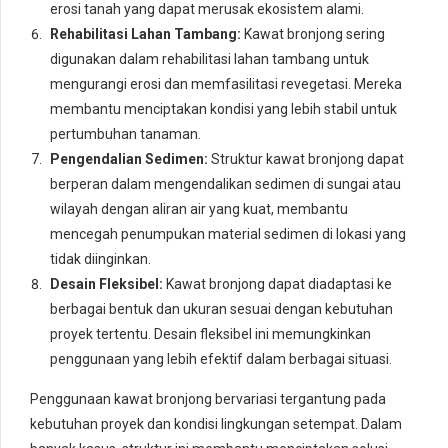
erosi tanah yang dapat merusak ekosistem alami.
Rehabilitasi Lahan Tambang:
Kawat bronjong sering
digunakan dalam rehabilitasi lahan tambang untuk
mengurangi erosi dan memfasilitasi revegetasi. Mereka
membantu menciptakan kondisi yang lebih stabil untuk
pertumbuhan tanaman.
Pengendalian Sedimen:
Struktur kawat bronjong dapat
berperan dalam mengendalikan sedimen di sungai atau
wilayah dengan aliran air yang kuat, membantu
mencegah penumpukan material sedimen di lokasi yang
tidak diinginkan.
Desain Fleksibel:
Kawat bronjong dapat diadaptasi ke
berbagai bentuk dan ukuran sesuai dengan kebutuhan
proyek tertentu. Desain fleksibel ini memungkinkan
penggunaan yang lebih efektif dalam berbagai situasi.
Penggunaan kawat bronjong bervariasi tergantung pada
kebutuhan proyek dan kondisi lingkungan setempat. Dalam