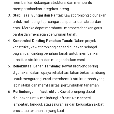
memberikan dukungan struktural dan membantu
mempertahankan integritas lereng.
Stabilisasi Sungai dan Pantai:
Kawat bronjong digunakan
untuk melindungi tepi sungai dan pantai dari abrasi dan
erosi. Mereka dapat membantu mempertahankan garis
pantai dan mencegah penurunan tanah.
Konstruksi Dinding Penahan Tanah:
Dalam proyek
konstruksi, kawat bronjong dapat digunakan sebagai
bagian dari dinding penahan tanah untuk memberikan
stabilitas struktural dan mengendalikan erosi.
Rehabilitasi Lahan Tambang:
Kawat bronjong sering
digunakan dalam upaya rehabilitasi lahan bekas tambang
untuk mengurangi erosi, membentuk struktur tanah yang
lebih stabil, dan memfasilitasi pertumbuhan tanaman.
Perlindungan Infrastruktur:
Kawat bronjong dapat
digunakan untuk melindungi infrastruktur seperti
jembatan, tanggul, atau saluran air dari kerusakan akibat
erosi atau tekanan air yang kuat.