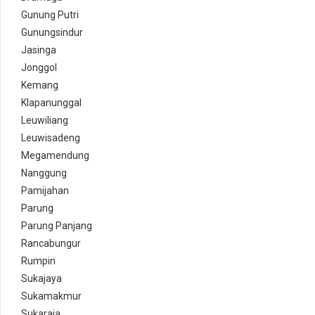
Gunung Putri
Gunungsindur
Jasinga
Jonggol
Kemang
Klapanunggal
Leuwiliang
Leuwisadeng
Megamendung
Nanggung
Pamijahan
Parung
Parung Panjang
Rancabungur
Rumpin
Sukajaya
Sukamakmur
Sukaraja