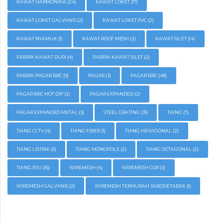
KAWAT HARMONIKA
(24)
KAWAT LOKET
(17)
KAWAT LOKET GALVANIS
(2)
KAWAT LOKET PVC
(2)
KAWAT NYAMUK
(1)
KAWAT ROOF MESH
(2)
KAWAT SILET
(14)
PABRIK KAWAT DURI
(4)
PABRIK KAWAT SILET
(2)
PABRIK PAGAR BRC
(9)
PAGAR
(3)
PAGAR BRC
(48)
PAGAR BRC HOT DIP
(2)
PAGAR EXPANDED
(2)
PAGAR EXPANDED METAL
(3)
STEEL GRATING
(31)
TIANG
(7)
TIANG CCTV
(4)
TIANG FIBER
(1)
TIANG HEXAGONAL
(2)
TIANG LISTRIK
(5)
TIANG MONOPOLE
(2)
TIANG OCTAGONAL
(2)
TIANG PJU
(16)
WIREMESH
(4)
WIREMESH COR
(3)
WIREMESH GALVANIS
(2)
WIREMESH TERMURAH JABODETABEK
(1)