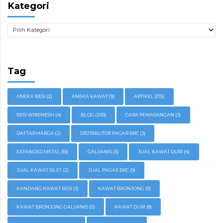
Kategori
Tag
ANEKA BESI
(2)
ANEKA KAWAT
(9)
ARTIKEL
(175)
BESI WIREMESH
(4)
BLOG
(200)
CARA PEMASANGAN
(3)
DAFTAR HARGA
(2)
DISTRIBUTOR PAGAR BRC
(3)
EXPANDED METAL
(10)
GALVANIS
(3)
JUAL KAWAT DURI
(4)
JUAL KAWAT SILET
(2)
JUAL PAGAR BRC
(9)
KANDANG KAWAT BESI
(3)
KAWAT BRONJONG
(9)
KAWAT BRONJONG GALVANIS
(2)
KAWAT DURI
(8)