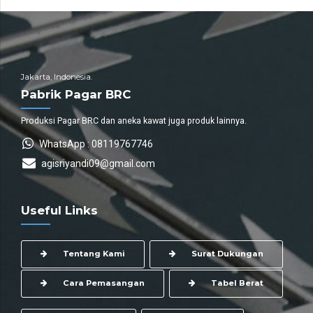
Jakarta, Indonesia.
Pabrik Pagar BRC
Produksi Pagar BRC dan aneka kawat juga produk lainnya.
WhatsApp : 08119767746
agisriyandi09@gmail.com
Useful Links
Tentang Kami
Surat Dukungan
Cara Pemasangan
Tabel Berat