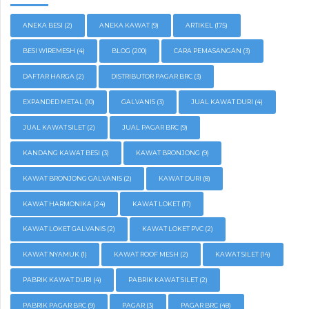
ANEKA BESI
(2)
ANEKA KAWAT
(9)
ARTIKEL
(175)
BESI WIREMESH
(4)
BLOG
(200)
CARA PEMASANGAN
(3)
DAFTAR HARGA
(2)
DISTRIBUTOR PAGAR BRC
(3)
EXPANDED METAL
(10)
GALVANIS
(3)
JUAL KAWAT DURI
(4)
JUAL KAWAT SILET
(2)
JUAL PAGAR BRC
(9)
KANDANG KAWAT BESI
(3)
KAWAT BRONJONG
(9)
KAWAT BRONJONG GALVANIS
(2)
KAWAT DURI
(8)
KAWAT HARMONIKA
(24)
KAWAT LOKET
(17)
KAWAT LOKET GALVANIS
(2)
KAWAT LOKET PVC
(2)
KAWAT NYAMUK
(1)
KAWAT ROOF MESH
(2)
KAWAT SILET
(14)
PABRIK KAWAT DURI
(4)
PABRIK KAWAT SILET
(2)
PABRIK PAGAR BRC
(9)
PAGAR
(3)
PAGAR BRC
(48)