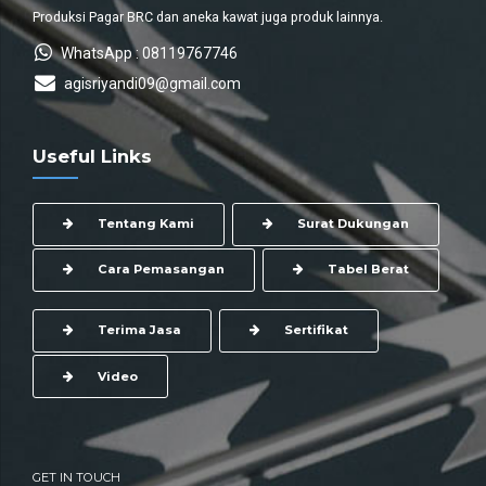
Produksi Pagar BRC dan aneka kawat juga produk lainnya.
WhatsApp : 08119767746
agisriyandi09@gmail.com
Useful Links
Tentang Kami
Surat Dukungan
Cara Pemasangan
Tabel Berat
Terima Jasa
Sertifikat
Video
GET IN TOUCH