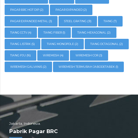
PAGAR BRC HOT DIP
(2)
PAGAR EXPANDED
(2)
PAGAR EXPANDED METAL
(3)
STEEL GRATING
(31)
TIANG
(7)
TIANG CCTV
(4)
TIANG FIBER
(1)
TIANG HEXAGONAL
(2)
TIANG LISTRIK
(5)
TIANG MONOPOLE
(2)
TIANG OCTAGONAL
(2)
TIANG PJU
(16)
WIREMESH
(4)
WIREMESH COR
(3)
WIREMESH GALVANIS
(2)
WIREMESH TERMURAH JABODETABEK
(1)
Jakarta, Indonesia.
Pabrik Pagar BRC