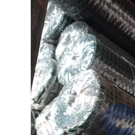
Pagar Harmonika
Pipa Galvanis
Pagar Harmonika Bandara