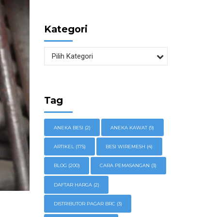
Kategori
Pilih Kategori
Tag
ANEKA BESI
(2)
ANEKA KAWAT
(9)
ARTIKEL
(175)
BESI WIREMESH
(4)
BLOG
(200)
CARA PEMASANGAN
(3)
DAFTAR HARGA
(2)
DISTRIBUTOR PAGAR BRC
(3)