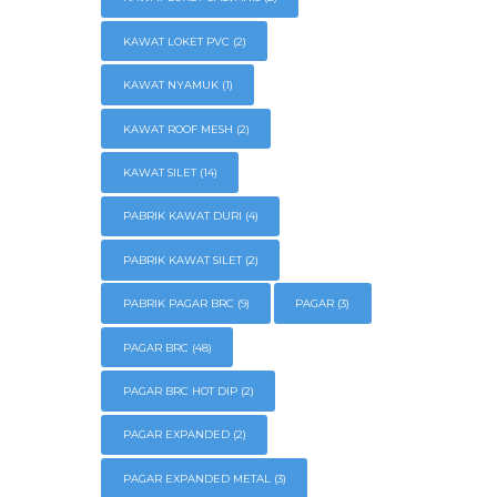
KAWAT LOKET PVC
(2)
KAWAT NYAMUK
(1)
KAWAT ROOF MESH
(2)
KAWAT SILET
(14)
PABRIK KAWAT DURI
(4)
PABRIK KAWAT SILET
(2)
PABRIK PAGAR BRC
(9)
PAGAR
(3)
PAGAR BRC
(48)
PAGAR BRC HOT DIP
(2)
PAGAR EXPANDED
(2)
PAGAR EXPANDED METAL
(3)