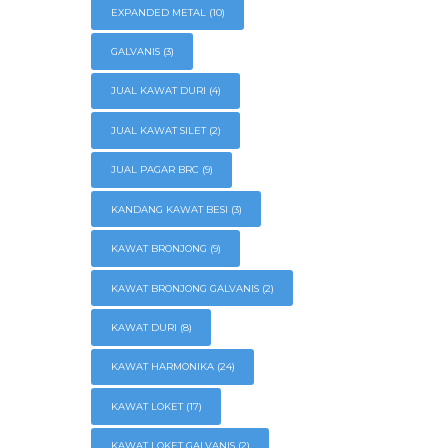
EXPANDED METAL
(10)
GALVANIS
(3)
JUAL KAWAT DURI
(4)
JUAL KAWAT SILET
(2)
JUAL PAGAR BRC
(9)
KANDANG KAWAT BESI
(3)
KAWAT BRONJONG
(9)
KAWAT BRONJONG GALVANIS
(2)
KAWAT DURI
(8)
KAWAT HARMONIKA
(24)
KAWAT LOKET
(17)
KAWAT LOKET GALVANIS
(2)