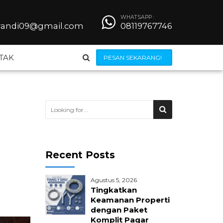
WHATSAPP :
iyandi09@gmail.com
08119767746
TAK
PESAN SEKARANG!
Steel Grating
Besi Beton
Recent Posts
Wiremesh
Agustus 5, 2026
 Bendrat
Jilumesh Expanded Metal
Tingkatkan
Keamanan Properti
dengan Paket
ong
Kerangkeng AC
Komplit Pagar