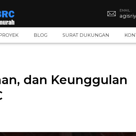
EMAIL :
agisr
PROYEK
BLOG
SURAT DUKUNGAN
KON
BRC
Tiang PJU
Kawat Duri
aan, dan Keunggulan
BRC
Tiang Hexagonal
Kawat Silet
C
gar BRC
Tiang Octagonal
Kawat Loket
Tiang Monopole
Kawat BWG –
Tiang Listrik
Kawat Bronj