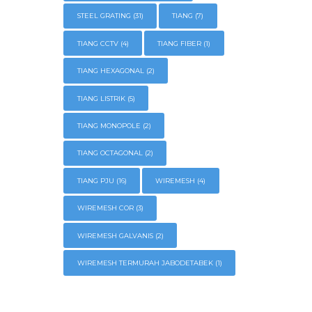
STEEL GRATING
(31)
TIANG
(7)
TIANG CCTV
(4)
TIANG FIBER
(1)
TIANG HEXAGONAL
(2)
TIANG LISTRIK
(5)
TIANG MONOPOLE
(2)
TIANG OCTAGONAL
(2)
TIANG PJU
(16)
WIREMESH
(4)
WIREMESH COR
(3)
WIREMESH GALVANIS
(2)
WIREMESH TERMURAH JABODETABEK
(1)