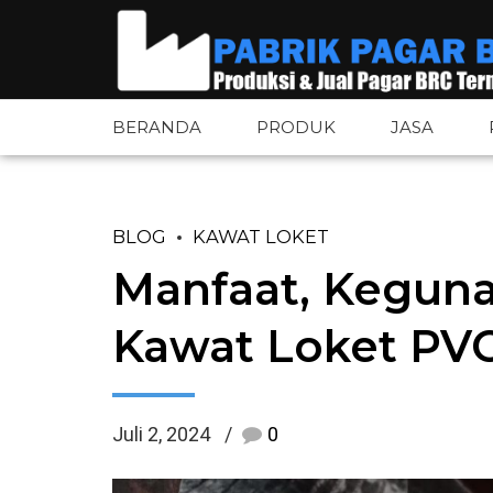
BERANDA
PRODUK
JASA
BLOG
KAWAT LOKET
Pagar BRC
Pintu Pagar 
Manfaat, Kegun
Pagar BRC Bandara
Tiang Pagar 
Kawat Loket PV
Pagar Tower BTS
Aksesoris Pa
Pagar Wiremesh
Plat Besi
Juli 2, 2024
0
Pagar Wiremesh Bandara
Plat Bordes