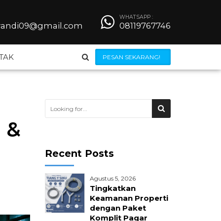
WHATSAPP :
iyandi09@gmail.com
08119767746
TAK
PESAN SEKARANG!
Steel Grating
 &
Besi Beton
Recent Posts
Wiremesh
Agustus 5, 2026
 Bendrat
Jilumesh Expanded Metal
Tingkatkan
Keamanan Properti
dengan Paket
ong
Kerangkeng AC
Komplit Pagar