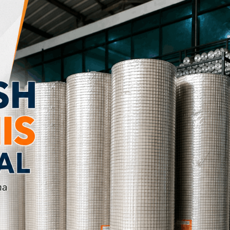
Tiang Telkom
Kawat Harmo
Tiang CCTV