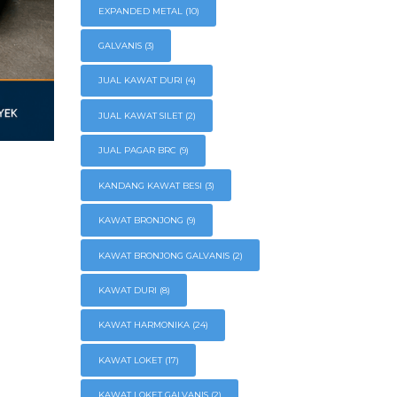
EXPANDED METAL
(10)
GALVANIS
(3)
JUAL KAWAT DURI
(4)
JUAL KAWAT SILET
(2)
JUAL PAGAR BRC
(9)
KANDANG KAWAT BESI
(3)
KAWAT BRONJONG
(9)
KAWAT BRONJONG GALVANIS
(2)
KAWAT DURI
(8)
KAWAT HARMONIKA
(24)
KAWAT LOKET
(17)
KAWAT LOKET GALVANIS
(2)