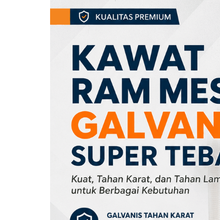
Pagar Harmonika
Pipa Galvanis
Pagar Harmonika Bandara