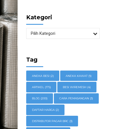
Kategori
Pilih Kategori
Tag
ANEKA BESI
(2)
ANEKA KAWAT
(9)
ARTIKEL
(175)
BESI WIREMESH
(4)
BLOG
(200)
CARA PEMASANGAN
(3)
DAFTAR HARGA
(2)
DISTRIBUTOR PAGAR BRC
(3)