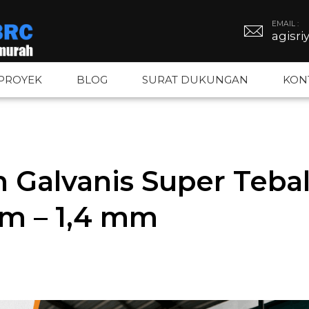
EMAIL :
agisr
PROYEK
BLOG
SURAT DUKUNGAN
KON
BRC
Tiang PJU
Kawat Duri
Galvanis Super Tebal
BRC
Tiang Hexagonal
Kawat Silet
mm – 1,4 mm
gar BRC
Tiang Octagonal
Kawat Loket
Tiang Monopole
Kawat BWG –
Tiang Listrik
Kawat Bronj