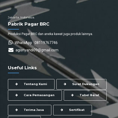
Jakarta, Indonesia.
Pabrik Pagar BRC
Produksi Pagar BRC dan aneka kawat juga produk lainnya.
WhatsApp : 08119767746
agisriyandi09@gmail.com
Useful Links
Tentang Kami
Surat Dukungan
Cara Pemasangan
Tabel Berat
Terima Jasa
Sertifikat