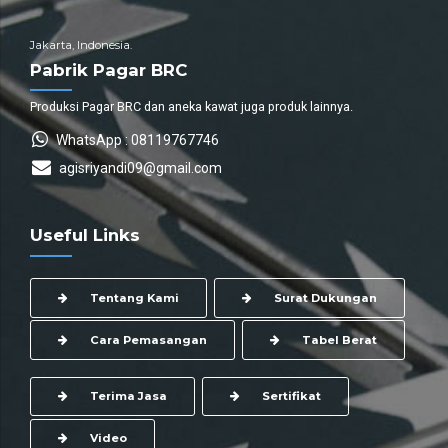
Jakarta, Indonesia.
Pabrik Pagar BRC
Produksi Pagar BRC dan aneka kawat juga produk lainnya.
WhatsApp : 08119767746
agisriyandi09@gmail.com
Useful Links
Tentang Kami
Surat Dukungan
Cara Pemasangan
Tabel Berat
Terima Jasa
Sertifikat
Video