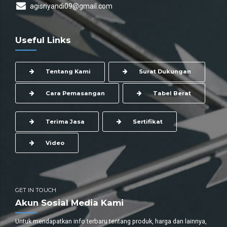
agisriyandi09@gmail.com
Useful Links
Tentang Kami
Surat Dukungan
Cara Pemasangan
Tabel Berat
Terima Jasa
Sertifikat
Video
GET IN TOUCH
Akun Sosial Media Kami
Untuk mendapatkan info terbaru tentang produk, harga dan lainnya,