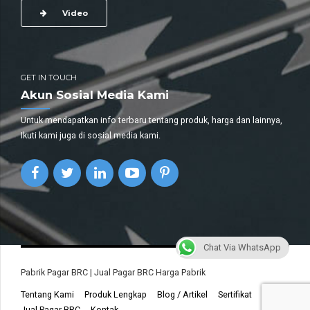
Video
GET IN TOUCH
Akun Sosial Media Kami
Untuk mendapatkan info terbaru tentang produk, harga dan lainnya,
Ikuti kami juga di sosial media kami.
Chat Via WhatsApp
Pabrik Pagar BRC | Jual Pagar BRC Harga Pabrik
Tentang Kami
Produk Lengkap
Blog / Artikel
Sertifikat
Jual Pagar BRC
Kontak