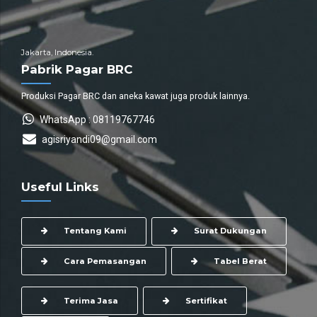
Jakarta, Indonesia.
Pabrik Pagar BRC
Produksi Pagar BRC dan aneka kawat juga produk lainnya.
WhatsApp : 08119767746
agisriyandi09@gmail.com
Useful Links
Tentang Kami
Surat Dukungan
Cara Pemasangan
Tabel Berat
Terima Jasa
Sertifikat