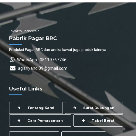
Jakarta, Indonesia.
Pabrik Pagar BRC
Produksi Pagar BRC dan aneka kawat juga produk lainnya.
WhatsApp : 08119767746
agisriyandi09@gmail.com
Useful Links
Tentang Kami
Surat Dukungan
Cara Pemasangan
Tabel Berat